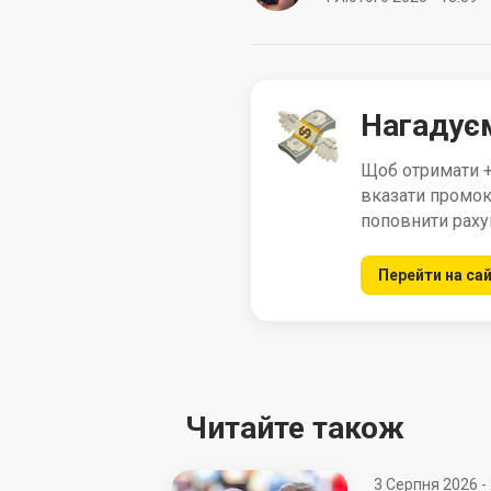
Нагадує
Щоб отримати +3
вказати промо
поповнити раху
Перейти на са
Читайте також
3 Серпня 2026 -