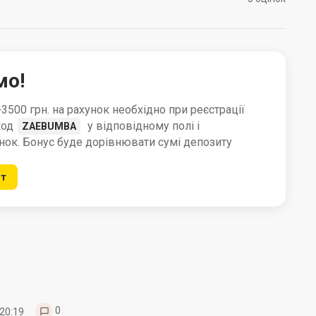
мо!
500 грн. на рахунок необхідно при реєстрації
код
у відповідному полі і
ZAEBUMBA
нок. Бонус буде дорівнювати сумі депозиту
йт
0
 20:19