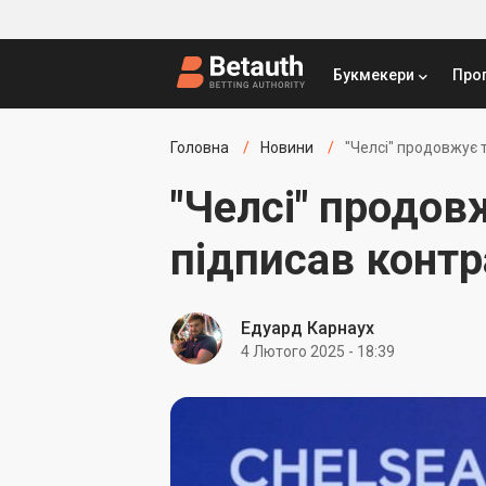
Букмекери
Про
Топ Букмекери
1xBet
Головна
Новини
"Челсі" продовжує 
Мелбет
"Челсі" продов
Паріматч
підписав контр
1Win
Букмекери
Едуард Карнаух
4 Лютого 2025 - 18:39