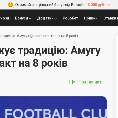
Отримай спеціальний бонус від Betauth -
5 000 руб.
гнози
Бонуси
Додатки
Робобет
Новини
Ставки 
1xBet
Мелбет
традицію: Амугу підписав контракт на 8 років
Мелбет
1xBet
жує традицію: Амугу
Паріматч
Паріматч
акт на 8 років
Ліга ставок
1Win
1Win
Вінлайн
1 хв. на чит.