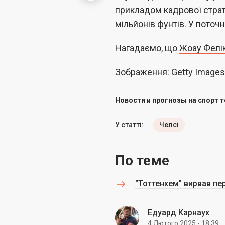
прикладом кадрової страте
мільйонів фунтів. У поточн
Нагадаємо, що
Жоау Фелік
Зображення: Getty Images 
Новости и прогнозы на спорт 
У статті:
Челсі
По теме
"Тоттенхем" вирвав пе
Едуард Карнаух
4 Лютого 2025 - 18:39