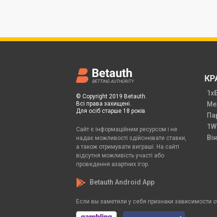
КР
1х
© Copyright 2019 Betauth.
Всі права захищені.
Ме
Для осіб старше 18 років
Па
1W
Сайт є інформаційним ресурсом і не
Ві
надає можливості здійснювати ставки,
а також отримувати виграші. На сайті
відсутня можливість участі або
проведення азартних ігор.
Betauth Android App
Если вы заметили у себя признаки зависимости о