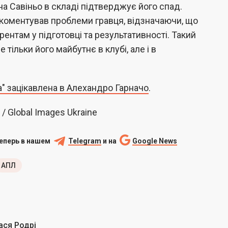
 на Савіньо в складі підтверджує його спад.
 коментував проблеми гравця, відзначаючи, що
рентам у підготовці та результативності. Такий
 тільки його майбутнє в клубі, але і в
" зацікавлена в Алехандро Гарначо
.
/ Global Images Ukraine
теперь в нашем
Telegram
и на
Google News
АПЛ
ася Родрі