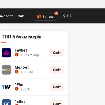
3
UA
на спорт
Wiki
Бонуси
ТОП 5 букмекерів
Favbet
Сайт
100% to dep
Мелбет
Сайт
100 EUR
1Win
Сайт
900 $
1xBet
Сайт