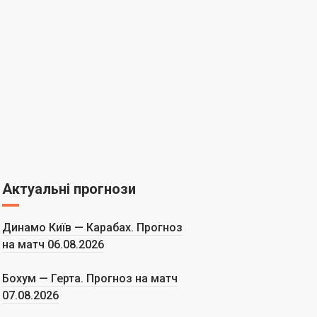
Актуальні прогнози
Динамо Київ — Карабах. Прогноз
на матч 06.08.2026
Бохум — Герта. Прогноз на матч
07.08.2026