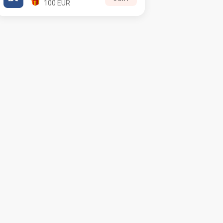
100 EUR