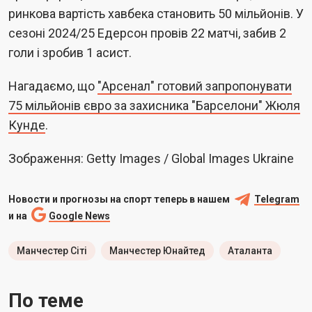
ринкова вартість хавбека становить 50 мільйонів. У
сезоні 2024/25 Едерсон провів 22 матчі, забив 2
голи і зробив 1 асист.
Нагадаємо, що
"Арсенал" готовий запропонувати
75 мільйонів євро за захисника "Барселони" Жюля
Кунде
.
Зображення: Getty Images / Global Images Ukraine
Новости и прогнозы на спорт теперь в нашем
Telegram
и на
Google News
Манчестер Сіті
Манчестер Юнайтед
Аталанта
По теме