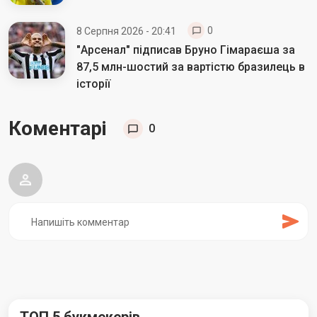
0
8 Серпня 2026 - 20:41
"Арсенал" підписав Бруно Гімараєша за
87,5 млн-шостий за вартістю бразилець в
історії
Коментарі
0