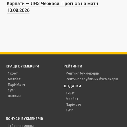
Карпати — ЛНЗ Черкаси. Прогноз на матч
10.08.2026
КРАЩІ БУКМЕКЕРИ
РЕЙТИНГИ
1хБет
Рейтинг букмекерів
Мелбет
Рейтинг зарубіжних букмекерів
Парі-Матч
ДОДАТКИ
1Win
1xBet
Вінлайн
Мелбет
Паріматч
1Win
БОНУСИ БУКМЕКЕРІВ
1xBet промокод