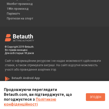
Мелбет промокод
1Win промокод
Паріматч
Прогнози на спорт
© Copyright 2019 Betauth.
Всі права захищені.
Для осіб старше 18 років
Сайт є інформаційним ресурсом і не надає можливості здійснювати
ставки, а також отримувати виграші. На сайті відсутня можливість
участі або проведення азартних ігор.
Betauth Android App
Продовжуючи переглядати
Betauth.com, ви підтверджуєте, що
Если вы заметили у себя признаки зависимости от азартных игр, вы
ЗГОДЕН
всегда можете обратиться за помощью к специалисту:
погоджуєтеся з
Політикою
конфіденційності