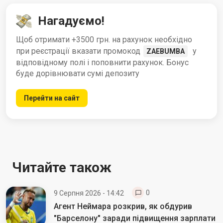
Нагадуємо!
Щоб отримати +3500 грн. на рахунок необхідно
при реєстрації вказати промокод
у
ZAEBUMBA
відповідному полі і поповнити рахунок. Бонус
буде дорівнювати сумі депозиту
Перейти на сайт
Читайте також
0
9 Серпня 2026 - 14:42
Агент Неймара розкрив, як обдурив
"Барселону" заради підвищення зарплати