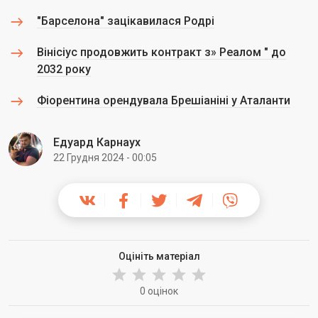
"Барселона" зацікавилася Родрі
Вінісіус продовжить контракт з» Реалом " до
2032 року
Фіорентина орендувала Брешіаніні у Аталанти
Едуард Карнаух
22 Грудня 2024 - 00:05
Оцініть матеріал
0 оцінок