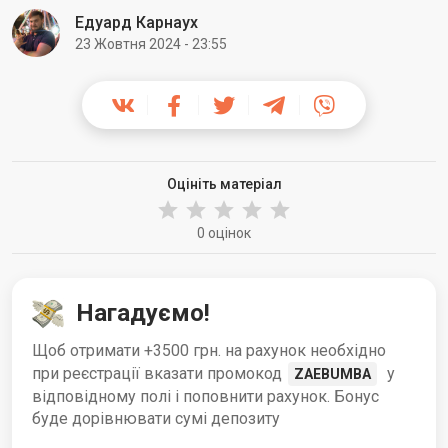
Едуард Карнаух
23 Жовтня 2024 - 23:55
Оцініть матеріал
0 оцінок
Нагадуємо!
Щоб отримати +3500 грн. на рахунок необхідно
при реєстрації вказати промокод
у
ZAEBUMBA
відповідному полі і поповнити рахунок. Бонус
буде дорівнювати сумі депозиту