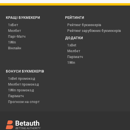
КРАЩІ БУКМЕКЕРИ
РЕЙТИНГИ
1хБет
Рейтинг букмекерів
Мелбет
Рейтинг зарубіжних букмекерів
Парі-Матч
ДОДАТКИ
1Win
1xBet
Вінлайн
Мелбет
Паріматч
1Win
БОНУСИ БУКМЕКЕРІВ
1xBet промокод
Мелбет промокод
1Win промокод
Паріматч
Прогнози на спорт