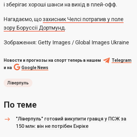
і зберігає хороші шанси на вихід в плей-офф.
Нагадаємо, що
захисник Челсі потрапив у поле
зору Боруссії Дортмунд
.
Зображення: Getty Images / Global Images Ukraine
Новости и прогнозы на спорт теперь в нашем
Telegram
и на
Google News
Ліверпуль
По теме
"Ліверпуль" готовий викупити гравця у ПСЖ за
150 млн: він не потрібен Енріке