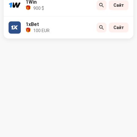
1Win
Сайт
900 $
1xBet
Сайт
100 EUR