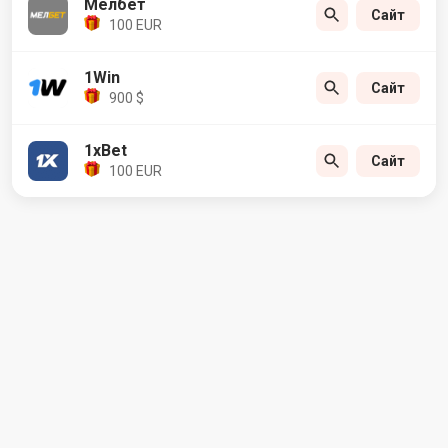
Мелбет
Сайт
100 EUR
1Win
Сайт
900 $
1xBet
Сайт
100 EUR