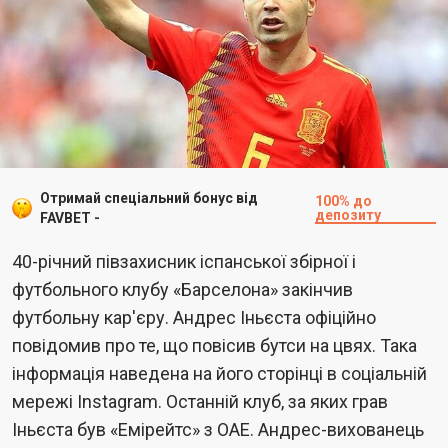
Отримай спеціальний бонус від
100% до
депозиту
FAVBET -
40-річний півзахисник іспанської збірної і
футбольного клубу «Барселона» закінчив
футбольну кар'єру. Андрес Іньєста офіційно
повідомив про те, що повісив бутси на цвях. Така
інформація наведена на його сторінці в соціальній
мережі Instagram. Останній клуб, за яких грав
Іньєста був «Емірейтс» з ОАЕ. Андрес-вихованець