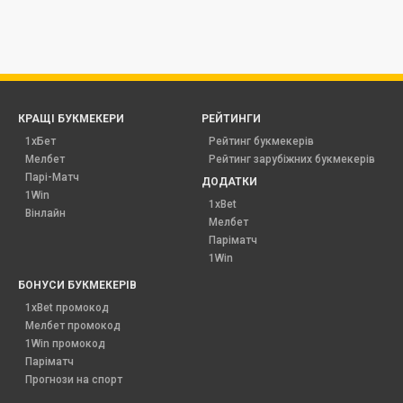
КРАЩІ БУКМЕКЕРИ
РЕЙТИНГИ
1хБет
Рейтинг букмекерів
Мелбет
Рейтинг зарубіжних букмекерів
Парі-Матч
ДОДАТКИ
1Win
1xBet
Вінлайн
Мелбет
Паріматч
1Win
БОНУСИ БУКМЕКЕРІВ
1xBet промокод
Мелбет промокод
1Win промокод
Паріматч
Прогнози на спорт