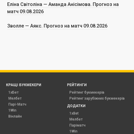
Еліна Світоліна — Аманда Анісімова. Прогноз на
матч 09.08.2026
Зволле — Аякс. Прогноз на матч 09.08.2026
КРАЩІ БУКМЕКЕРИ
РЕЙТИНГИ
1хБет
Рейтинг букмекерів
Мелбет
Рейтинг зарубіжних букмекерів
Парі-Матч
ДОДАТКИ
1Win
1xBet
Вінлайн
Мелбет
Паріматч
1Win