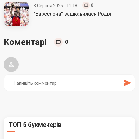
0
3 Серпня 2026 - 11:18
"Барселона" зацікавилася Родрі
Коментарі
0
ТОП 5 букмекерів