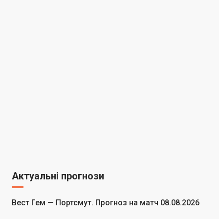
Актуальні прогнози
Вест Гем — Портсмут. Прогноз на матч 08.08.2026