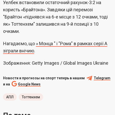
Уелбек встановили остаточний рахунок-3:2 на
користь «Брайтона». Завдяки цій перемозі
"Брайтон «піднявся на 6-е місце з 12 очками, тоді
як» Тоттенхем" залишився на 9-й позиції з 10
очками.
Нагадаємо, що
» Монца " і "Рома" в рамках серії А
зіграли внічию
.
Зображення: Getty Images / Global Images Ukraine
Новости и прогнозы на спорт теперь в нашем
Telegram
и на
Google News
АПЛ
Тоттенхем