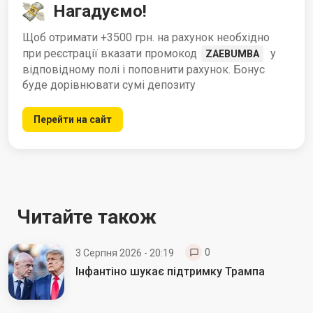
Нагадуємо!
Щоб отримати +3500 грн. на рахунок необхідно
при реєстрації вказати промокод
у
ZAEBUMBA
відповідному полі і поповнити рахунок. Бонус
буде дорівнювати сумі депозиту
Перейти на сайт
Читайте також
0
3 Серпня 2026 - 20:19
Інфантіно шукає підтримку Трампа