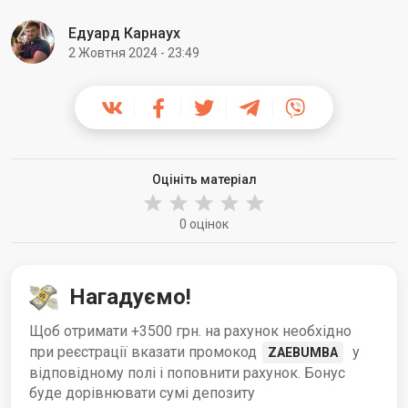
Едуард Карнаух
2 Жовтня 2024 - 23:49
Оцініть матеріал
0 оцінок
Нагадуємо!
Щоб отримати +3500 грн. на рахунок необхідно
при реєстрації вказати промокод
у
ZAEBUMBA
відповідному полі і поповнити рахунок. Бонус
буде дорівнювати сумі депозиту