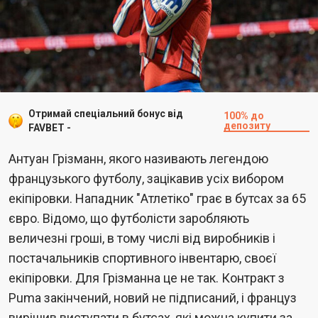
Отримай спеціальний бонус від
100% до
депозиту
FAVBET -
Антуан Грізманн, якого називають легендою
французького футболу, зацікавив усіх вибором
екіпіровки. Нападник "Атлетіко" грає в бутсах за 65
євро. Відомо, що футболісти заробляють
величезні гроші, в тому числі від виробників і
постачальників спортивного інвентарю, своєї
екіпіровки. Для Грізманна це не так. Контракт з
Puma закінчений, новий не підписаний, і француз
вирішив виступати в бутсах, які можна купити за