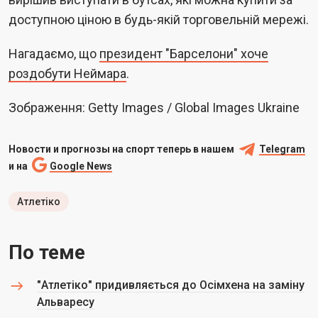
доступною ціною в будь-якій торговельній мережі.
Нагадаємо, що
президент "Барселони" хоче
роздобути Неймара
.
Зображення: Getty Images / Global Images Ukraine
Новости и прогнозы на спорт теперь в нашем
Telegram
и на
Google News
Атлетіко
По теме
"Атлетіко" придивляється до Осімхена на заміну
Альваресу