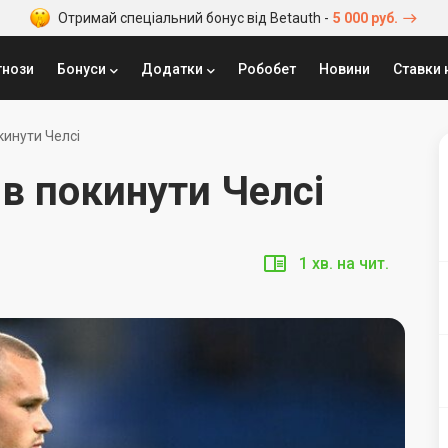
Отримай спеціальний бонус від Betauth -
5 000 руб.
гнози
Бонуси
Додатки
Робобет
Новини
Ставки 
1xBet
Мелбет
кинути Челсі
Мелбет
1xBet
в покинути Челсі
Паріматч
Паріматч
Ліга ставок
1Win
1 хв. на чит.
1Win
Вінлайн