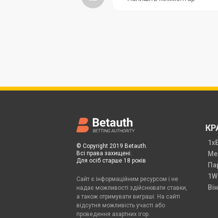
КР
1х
© Copyright 2019 Betauth.
Всі права захищені.
Ме
Для осіб старше 18 років
Па
1W
Сайт є інформаційним ресурсом і не
Ві
надає можливості здійснювати ставки,
а також отримувати виграші. На сайті
відсутня можливість участі або
проведення азартних ігор.