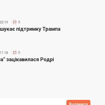
0
 20:19
 шукає підтримку Трампа
0
 11:18
а" зацікавилася Родрі
Відправити