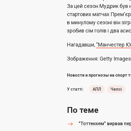
За цей сезон Мудрик був н
стартових матчах Прем'єр-
в минулому сезоні він зігра
зробив сім голів і два асис
Нагадавши,
"Манчестер Юн
Зображення: Getty Images 
Новости и прогнозы на спорт 
У статті:
АПЛ
Челсі
По теме
"Тоттенхем" вирвав пе