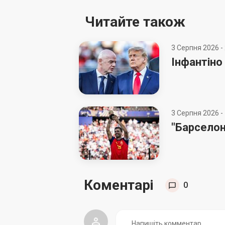
Читайте також
3 Серпня 2026 -
Інфантіно
3 Серпня 2026 -
"Барселон
Коментарі
0