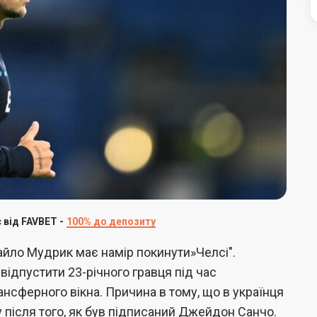
 від FAVBET -
100% до депозиту
айло Мудрик має намір покинути»Челсі".
ідпустити 23-річного гравця під час
нсферного вікна. Причина в тому, що в українця
 після того, як був підписаний Джейдон Санчо.