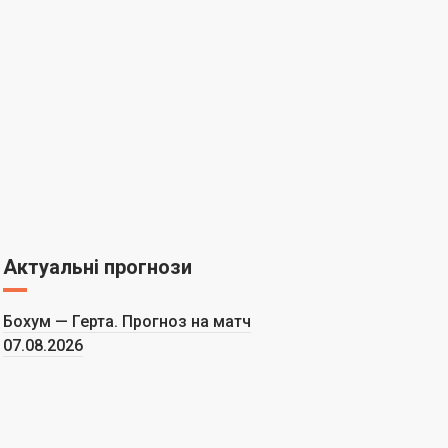
Актуальні прогнози
Бохум — Герта. Прогноз на матч
07.08.2026