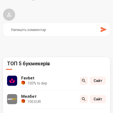
ТОП 5 букмекерів
Favbet
Сайт
100% to dep
Мелбет
Сайт
100 EUR