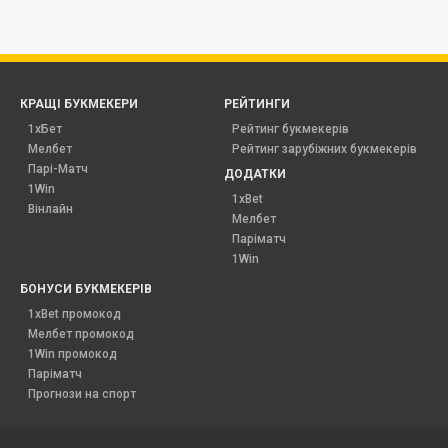
КРАЩІ БУКМЕКЕРИ
РЕЙТИНГИ
1хБет
Рейтинг букмекерів
Мелбет
Рейтинг зарубіжних букмекерів
Парі-Матч
ДОДАТКИ
1Win
1xBet
Вінлайн
Мелбет
Паріматч
1Win
БОНУСИ БУКМЕКЕРІВ
1xBet промокод
Мелбет промокод
1Win промокод
Паріматч
Прогнози на спорт