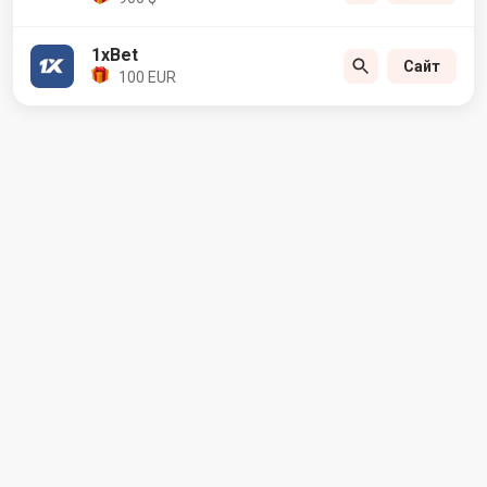
1xBet
Сайт
100 EUR