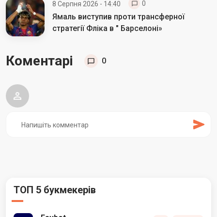
0
8 Серпня 2026 - 14:40
Ямаль виступив проти трансферної
стратегії Фліка в " Барселоні»
Коментарі
0
ТОП 5 букмекерів