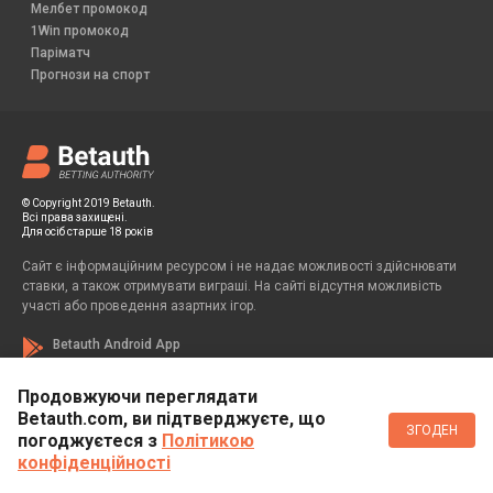
Мелбет промокод
1Win промокод
Паріматч
Прогнози на спорт
© Copyright 2019 Betauth.
Всі права захищені.
Для осіб старше 18 років
Сайт є інформаційним ресурсом і не надає можливості здійснювати
ставки, а також отримувати виграші. На сайті відсутня можливість
участі або проведення азартних ігор.
Betauth Android App
Продовжуючи переглядати
Betauth.com, ви підтверджуєте, що
Если вы заметили у себя признаки зависимости от азартных игр, вы
ЗГОДЕН
всегда можете обратиться за помощью к специалисту:
погоджуєтеся з
Політикою
конфіденційності