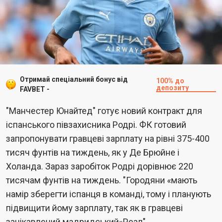
Отримай спеціальний бонус від
100% до
депозиту
FAVBET -
"Манчестер Юнайтед" готує новий контракт для
іспанського півзахисника Родрі. ФК готовий
запропонувати гравцеві зарплату на рівні 375-400
тисяч фунтів на тиждень, як у Де Брюйне і
Холанда. Зараз заробіток Родрі дорівнює 220
тисячам фунтів на тиждень. "Городяни «мають
намір зберегти іспанця в команді, тому і планують
підвищити йому зарплату, так як в гравцеві
зацікавлений мадридський»Реал".