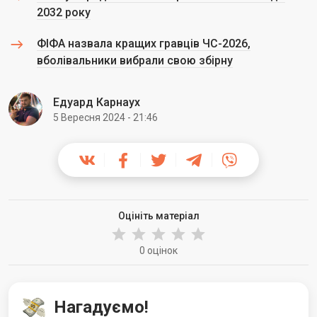
2032 року
ФІФА назвала кращих гравців ЧС-2026,
вболівальники вибрали свою збірну
Едуард Карнаух
5 Вересня 2024 - 21:46
Оцініть матеріал
0 оцінок
Нагадуємо!