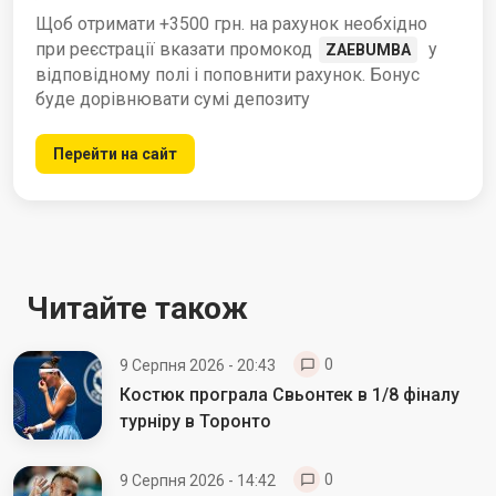
Щоб отримати +3500 грн. на рахунок необхідно
при реєстрації вказати промокод
у
ZAEBUMBA
відповідному полі і поповнити рахунок. Бонус
буде дорівнювати сумі депозиту
Перейти на сайт
Читайте також
0
9 Серпня 2026 - 20:43
Костюк програла Свьонтек в 1/8 фіналу
турніру в Торонто
0
9 Серпня 2026 - 14:42