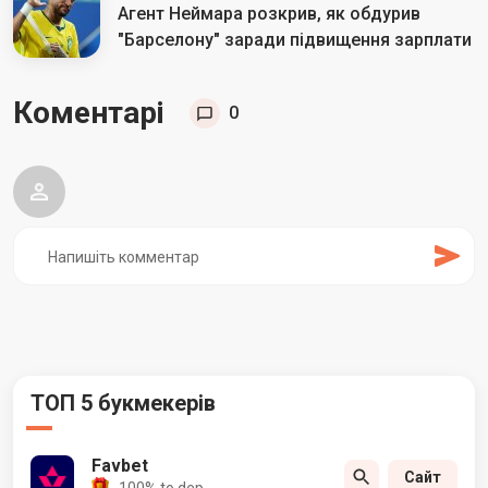
Агент Неймара розкрив, як обдурив
"Барселону" заради підвищення зарплати
Коментарі
0
ТОП 5 букмекерів
Favbet
Сайт