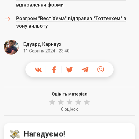
відновлення форми
Розгром "Вест Хема" відправив "Тоттенхем" в
зону вильоту
Едуард Карнаух
11 Серпня 2024 - 23:40
Оцініть матеріал
0 оцінок
Нагадуємо!