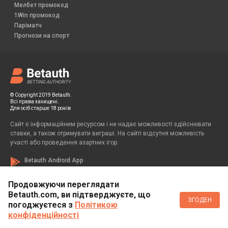
Мелбет промокод
1Win промокод
Паріматч
Прогнози на спорт
© Copyright 2019 Betauth.
Всі права захищені.
Для осіб старше 18 років
Сайт є інформаційним ресурсом і не надає можливості здійснювати
ставки, а також отримувати виграші. На сайті відсутня можливість
участі або проведення азартних ігор.
Betauth Android App
Продовжуючи переглядати
Betauth.com, ви підтверджуєте, що
Если вы заметили у себя признаки зависимости от азартных игр, вы
ЗГОДЕН
всегда можете обратиться за помощью к специалисту:
погоджуєтеся з
Політикою
конфіденційності