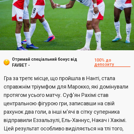
Отримай спеціальний бонус від
100% до
депозиту
FAVBET -
Гра за третє місце, що пройшла в Нанті, стала
справжнім тріумфом для Марокко, які домінували
протягом усього матчу. Суф'ян Рахімі став
центральною фігурою гри, записавши на свій
рахунок два голи, а інші м'ячі в сітку суперника
відправили Еззальзулі, Ель-Ханнус, Накач і Хакімі.
Цей результат особливо виділяється на тлі того,