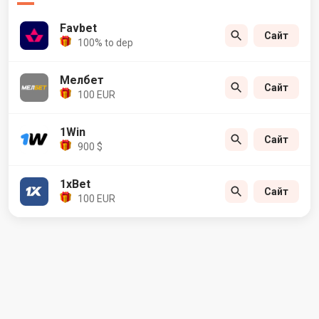
Favbet
Сайт
100% to dep
Мелбет
Сайт
100 EUR
1Win
Сайт
900 $
1xBet
Сайт
100 EUR