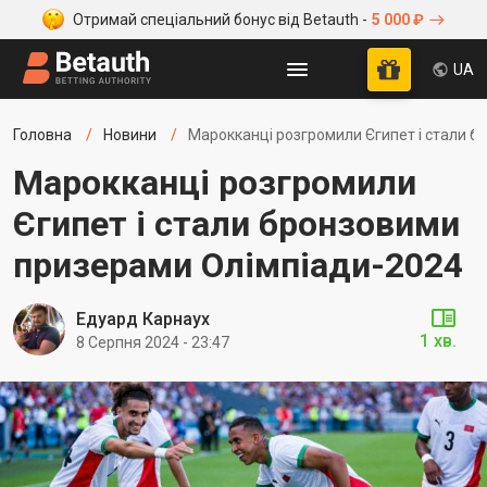
Отримай спеціальний бонус від Betauth -
5 000 ₽
UA
Головна
Новини
Марокканці розгромили Єгипет і стали 
Марокканці розгромили
Єгипет і стали бронзовими
призерами Олімпіади-2024
Едуард Карнаух
1 хв.
8 Серпня 2024 - 23:47