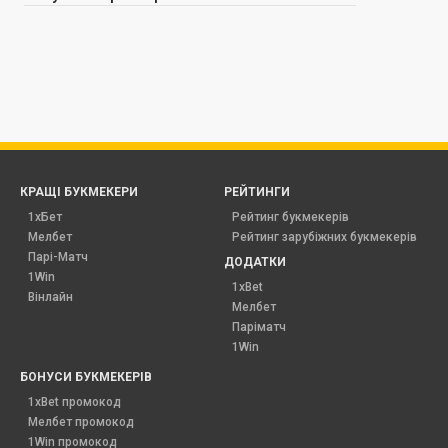
КРАЩІ БУКМЕКЕРИ
РЕЙТИНГИ
1хБет
Рейтинг букмекерів
Мелбет
Рейтинг зарубіжних букмекерів
Парі-Матч
ДОДАТКИ
1Win
1xBet
Вінлайн
Мелбет
Паріматч
1Win
БОНУСИ БУКМЕКЕРІВ
1xBet промокод
Мелбет промокод
1Win промокод