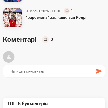
0
3 Серпня 2026 - 11:18
"Барселона" зацікавилася Родрі
Коментарі
0
ТОП 5 букмекерів