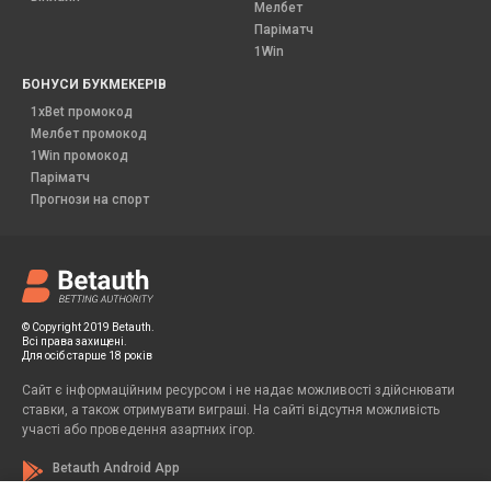
Мелбет
Паріматч
1Win
БОНУСИ БУКМЕКЕРІВ
1xBet промокод
Мелбет промокод
1Win промокод
Паріматч
Прогнози на спорт
© Copyright 2019 Betauth.
Всі права захищені.
Для осіб старше 18 років
Сайт є інформаційним ресурсом і не надає можливості здійснювати
ставки, а також отримувати виграші. На сайті відсутня можливість
участі або проведення азартних ігор.
Betauth Android App