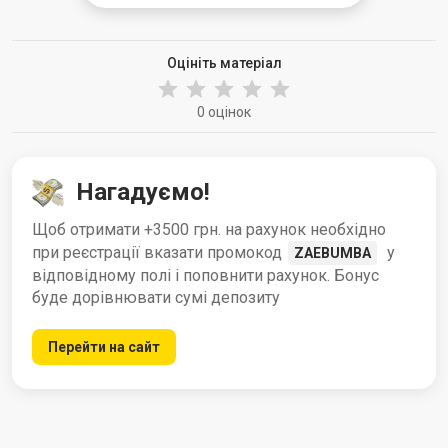
Оцініть матеріал
0 оцінок
Нагадуємо!
Щоб отримати +3500 грн. на рахунок необхідно
при реєстрації вказати промокод
у
ZAEBUMBA
відповідному полі і поповнити рахунок. Бонус
буде дорівнювати сумі депозиту
Перейти на сайт