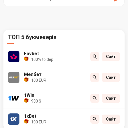
ТОП 5 букмекерів
Favbet
Сайт
100% to dep
Мелбет
Сайт
100 EUR
1Win
Сайт
900 $
1xBet
Сайт
100 EUR