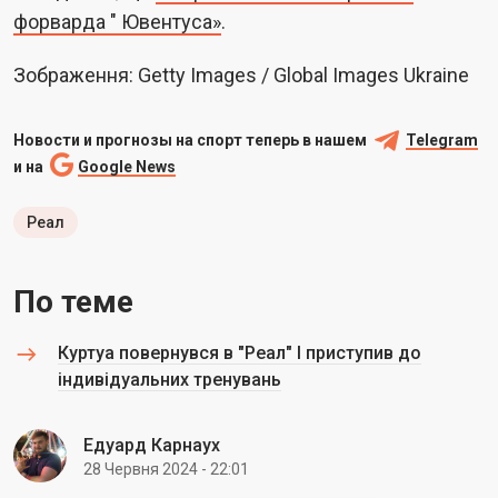
форварда " Ювентуса»
.
Зображення: Getty Images / Global Images Ukraine
Новости и прогнозы на спорт теперь в нашем
Telegram
и на
Google News
Реал
По теме
Куртуа повернувся в "Реал" І приступив до
індивідуальних тренувань
Едуард Карнаух
28 Червня 2024 - 22:01