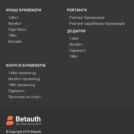
КРАЩІ БУКМЕКЕРИ
РЕЙТИНГИ
1хБет
Рейтинг букмекерів
Мелбет
Рейтинг зарубіжних букмекерів
Парі-Матч
ДОДАТКИ
1Win
1xBet
Вінлайн
Мелбет
Паріматч
1Win
БОНУСИ БУКМЕКЕРІВ
1xBet промокод
Мелбет промокод
1Win промокод
Паріматч
Прогнози на спорт
© Copyright 2019 Betauth.