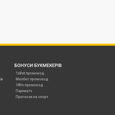
БОНУСИ БУКМЕКЕРІВ
1xBet промокод
ів
Мелбет промокод
1Win промокод
Паріматч
Прогнози на спорт