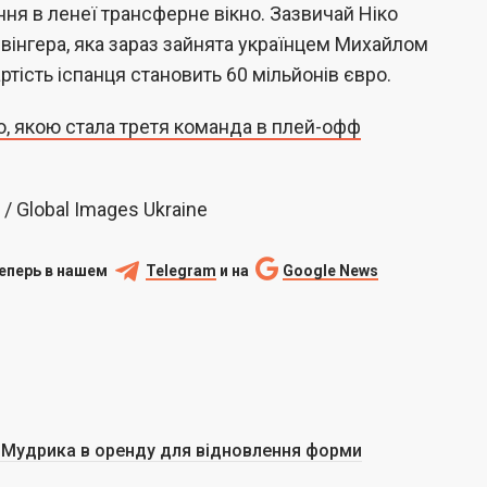
ня в ленеї трансферне вікно. Зазвичай Ніко
о вінгера, яка зараз зайнята українцем Михайлом
тість іспанця становить 60 мільйонів євро.
, якою стала третя команда в плей-офф
 / Global Images Ukraine
теперь в нашем
Telegram
и на
Google News
и Мудрика в оренду для відновлення форми