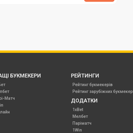
АЩІ БУКМЕКЕРИ
РЕЙТИНГИ
Бет
Рейтинг букмекерів
лбет
Рейтинг зарубіжних букмекер
рі-Матч
ДОДАТКИ
in
1xBet
нлайн
Мелбет
Паріматч
1Win