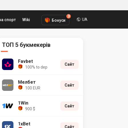
3
UA
на спорт
Wiki
Бонуси
ТОП 5 букмекерів
Favbet
Сайт
100% to dep
Мелбет
Сайт
100 EUR
1Win
Сайт
900 $
1xBet
Сайт