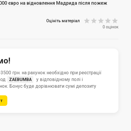
000 євро на відновлення Мадрида після пожеж
Оцініть матеріал
0 оцінок
мо!
500 грн. на рахунок необхідно при реєстрації
код
у відповідному полі і
ZAEBUMBA
нок. Бонус буде дорівнювати сумі депозиту
йт