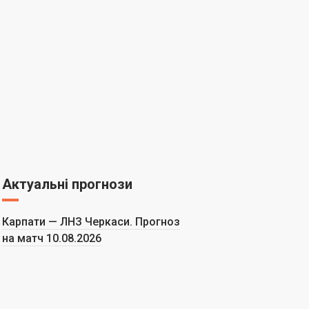
Актуальні прогнози
Карпати — ЛНЗ Черкаси. Прогноз
на матч 10.08.2026