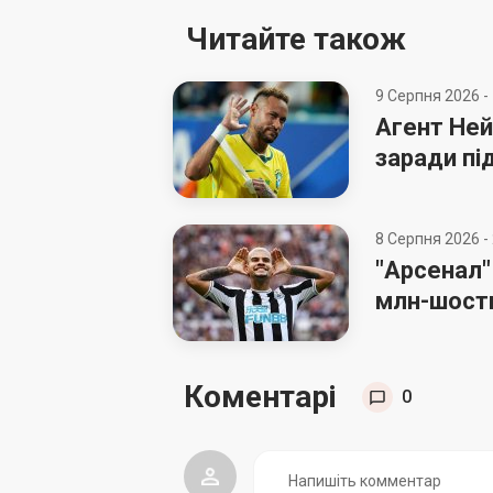
Читайте також
9 Серпня 2026 -
Агент Ней
заради пі
8 Серпня 2026 -
"Арсенал"
млн-шости
Коментарі
0