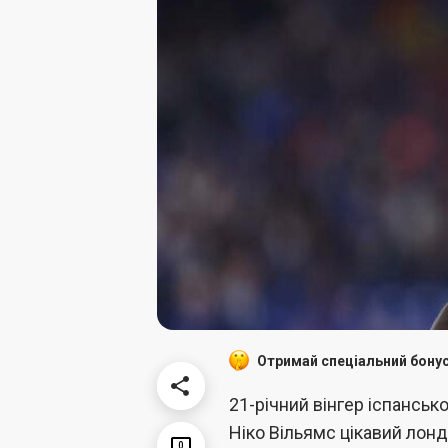
Отримай спеціальний бонус
21-річний вінгер іспансько
Ніко Вільямс цікавий лон
0