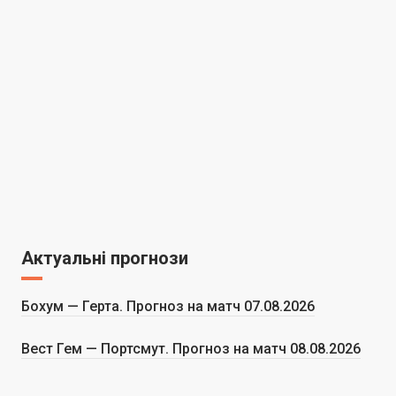
Актуальні прогнози
Бохум — Герта. Прогноз на матч 07.08.2026
Вест Гем — Портсмут. Прогноз на матч 08.08.2026