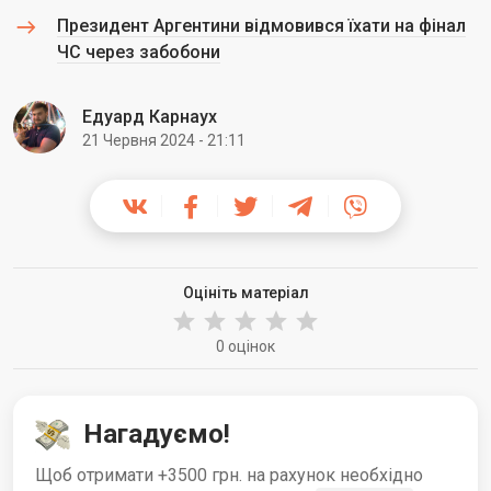
Президент Аргентини відмовився їхати на фінал
ЧС через забобони
Едуард Карнаух
21 Червня 2024 - 21:11
Оцініть матеріал
0 оцінок
Нагадуємо!
Щоб отримати +3500 грн. на рахунок необхідно