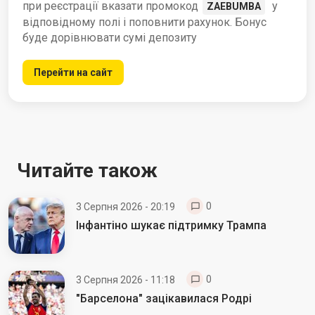
при реєстрації вказати промокод
у
ZAEBUMBA
відповідному полі і поповнити рахунок. Бонус
буде дорівнювати сумі депозиту
Перейти на сайт
Читайте також
0
3 Серпня 2026 - 20:19
Інфантіно шукає підтримку Трампа
0
3 Серпня 2026 - 11:18
"Барселона" зацікавилася Родрі