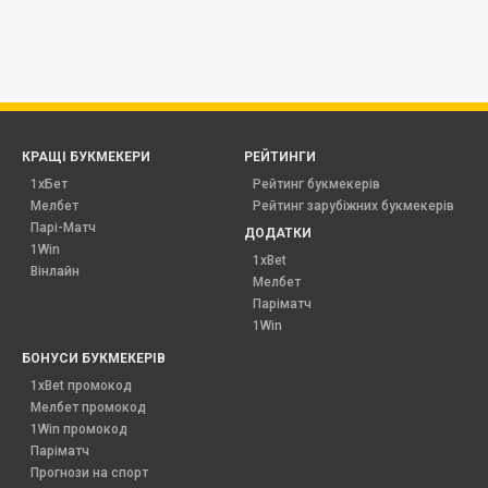
КРАЩІ БУКМЕКЕРИ
РЕЙТИНГИ
1хБет
Рейтинг букмекерів
Мелбет
Рейтинг зарубіжних букмекерів
Парі-Матч
ДОДАТКИ
1Win
1xBet
Вінлайн
Мелбет
Паріматч
1Win
БОНУСИ БУКМЕКЕРІВ
1xBet промокод
Мелбет промокод
1Win промокод
Паріматч
Прогнози на спорт