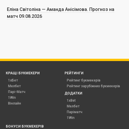
Еліна Світоліна — Аманда Анісімова. Прогноз на
матч 09.08.2026
КРАЩІ БУКМЕКЕРИ
РЕЙТИНГИ
1хБет
Рейтинг букмекерів
Мелбет
Рейтинг зарубіжних букмекерів
Парі-Матч
ДОДАТКИ
1Win
1xBet
Вінлайн
Мелбет
Паріматч
1Win
БОНУСИ БУКМЕКЕРІВ