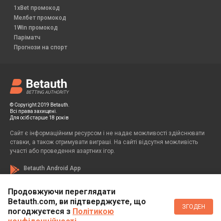
1xBet промокод
Мелбет промокод
1Win промокод
Паріматч
Прогнози на спорт
© Copyright 2019 Betauth.
Всі права захищені.
Для осіб старше 18 років
Сайт є інформаційним ресурсом і не надає можливості здійснювати
ставки, а також отримувати виграші. На сайті відсутня можливість
участі або проведення азартних ігор.
Betauth Android App
Продовжуючи переглядати
Betauth.com, ви підтверджуєте, що
Если вы заметили у себя признаки зависимости от азартных игр, вы
ЗГОДЕН
всегда можете обратиться за помощью к специалисту:
погоджуєтеся з
Політикою