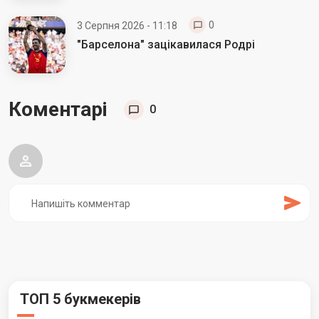
0
3 Серпня 2026 - 11:18
"Барселона" зацікавилася Родрі
Коментарі
0
ТОП 5 букмекерів