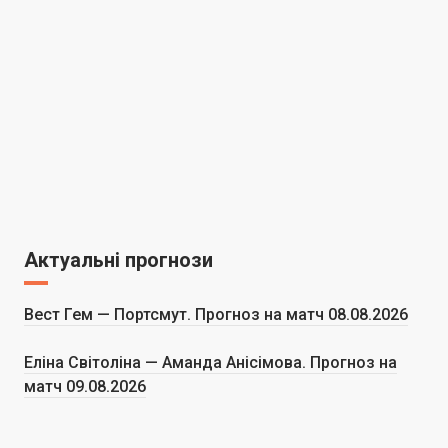
Актуальні прогнози
Вест Гем — Портсмут. Прогноз на матч 08.08.2026
Еліна Світоліна — Аманда Анісімова. Прогноз на
матч 09.08.2026