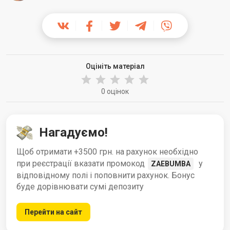
Оцініть матеріал
0 оцінок
Нагадуємо!
Щоб отримати +3500 грн. на рахунок необхідно
при реєстрації вказати промокод
у
ZAEBUMBA
відповідному полі і поповнити рахунок. Бонус
буде дорівнювати сумі депозиту
Перейти на сайт