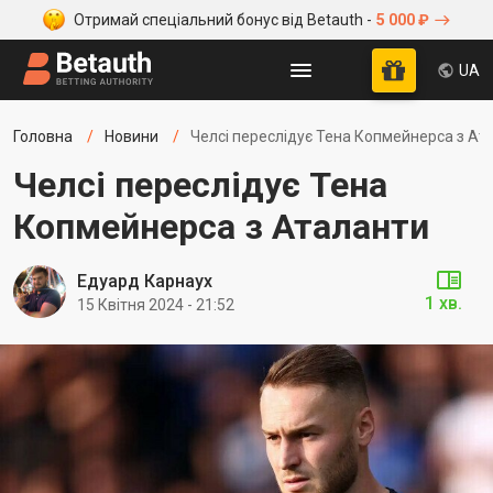
Отримай спеціальний бонус від Betauth -
5 000 ₽
UA
Головна
Новини
Челсі переслідує Тена Копмейнерса з Ат
Челсі переслідує Тена
Копмейнерса з Аталанти
Едуард Карнаух
1 хв.
15 Квітня 2024 - 21:52