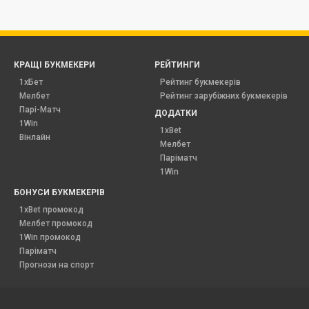
КРАЩІ БУКМЕКЕРИ
РЕЙТИНГИ
1хБет
Рейтинг букмекерів
Мелбет
Рейтинг зарубіжних букмекерів
Парі-Матч
ДОДАТКИ
1Win
1xBet
Вінлайн
Мелбет
Паріматч
1Win
БОНУСИ БУКМЕКЕРІВ
1xBet промокод
Мелбет промокод
1Win промокод
Паріматч
Прогнози на спорт