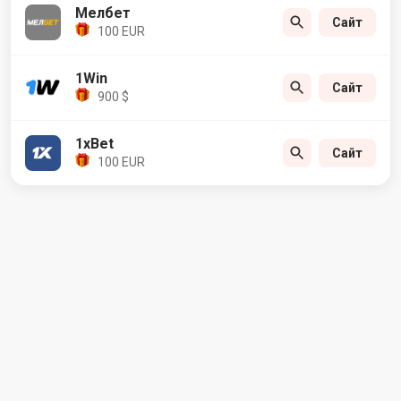
Мелбет
Сайт
100 EUR
1Win
Сайт
900 $
1xBet
Сайт
100 EUR