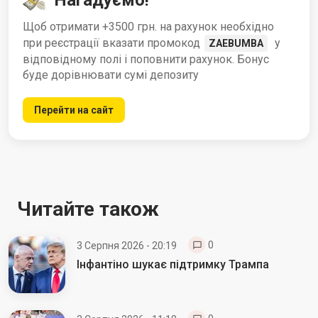
Нагадуємо!
Щоб отримати +3500 грн. на рахунок необхідно
при реєстрації вказати промокод
у
ZAEBUMBA
відповідному полі і поповнити рахунок. Бонус
буде дорівнювати сумі депозиту
Перейти на сайт
Читайте також
0
3 Серпня 2026 - 20:19
Інфантіно шукає підтримку Трампа