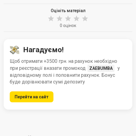
Оцініть матеріал
0 оцінок
Нагадуємо!
Щоб отримати +3500 грн. на рахунок необхідно
при реєстрації вказати промокод
у
ZAEBUMBA
відповідному полі і поповнити рахунок. Бонус
буде дорівнювати сумі депозиту
Перейти на сайт