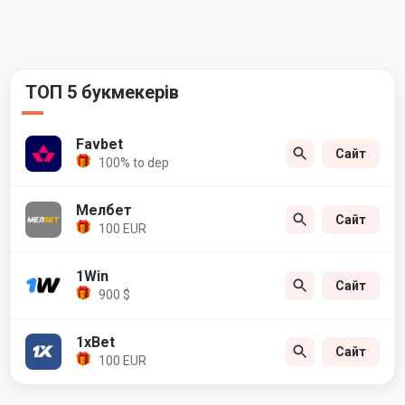
ТОП 5 букмекерів
Favbet
Сайт
100% to dep
Мелбет
Сайт
100 EUR
1Win
Сайт
900 $
1xBet
Сайт
100 EUR