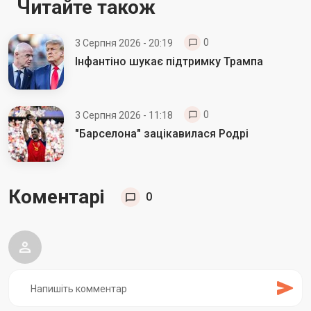
Читайте також
0
3 Серпня 2026 - 20:19
Інфантіно шукає підтримку Трампа
0
3 Серпня 2026 - 11:18
"Барселона" зацікавилася Родрі
Коментарі
0