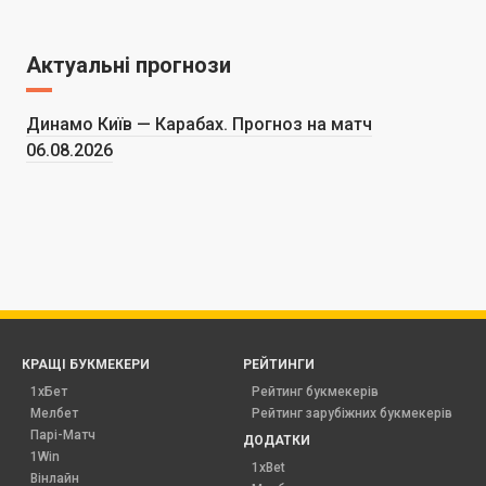
Актуальні прогнози
Динамо Київ — Карабах. Прогноз на матч
06.08.2026
КРАЩІ БУКМЕКЕРИ
РЕЙТИНГИ
1хБет
Рейтинг букмекерів
Мелбет
Рейтинг зарубіжних букмекерів
Парі-Матч
ДОДАТКИ
1Win
1xBet
Вінлайн