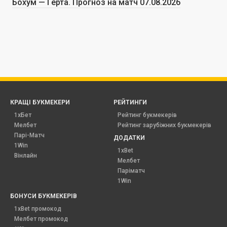
Бохум — Герта. Прогноз на матч 07.08.2026
КРАЩІ БУКМЕКЕРИ
РЕЙТИНГИ
1хБет
Рейтинг букмекерів
Мелбет
Рейтинг зарубіжних букмекерів
Парі-Матч
ДОДАТКИ
1Win
1xBet
Вінлайн
Мелбет
Паріматч
1Win
БОНУСИ БУКМЕКЕРІВ
1xBet промокод
Мелбет промокод