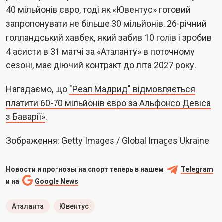
40 мільйонів євро, тоді як «Ювентус» готовий
запропонувати не більше 30 мільйонів. 26-річний
голландський хавбек, який забив 10 голів і зробив
4 асисти в 31 матчі за «Аталанту» в поточному
сезоні, має діючий контракт до літа 2027 року.
Нагадаємо, що
"Реал Мадрид" відмовляється
платити 60-70 мільйонів євро за Альфонсо Девіса
з Баварії»
.
Зображення: Getty Images / Global Images Ukraine
Новости и прогнозы на спорт теперь в нашем
Telegram
и на
Google News
Аталанта
Ювентус