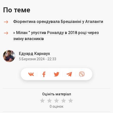
По теме
Фіорентина орендувала Брешіаніні у Аталанти
» Мілан " упустив Роналду в 2018 році через
зміну власників
Едуард Карнаух
5 Березня 2024 - 22:33
Оцініть матеріал
0 оцінок