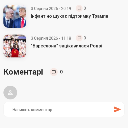
0
3 Серпня 2026 - 20:19
Інфантіно шукає підтримку Трампа
0
3 Серпня 2026 - 11:18
"Барселона" зацікавилася Родрі
Коментарі
0