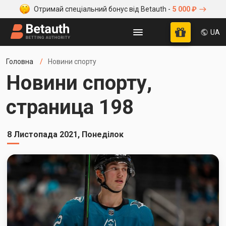
Отримай спеціальний бонус від Betauth -
5 000 ₽
UA
Головна
Новини спорту
Новини спорту,
страница 198
8 Листопада 2021, Понеділок