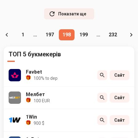
Показати ще
1
...
197
198
199
...
232
ТОП 5 букмекерів
Favbet
Сайт
100% to dep
Мелбет
Сайт
100 EUR
1Win
Сайт
900 $