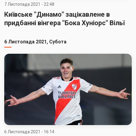
7 Листопада 2021 - 22:48
Київське "Динамо" зацікавлене в
придбанні вінгера "Бока Хуніорс" Вільї
6 Листопада 2021, Субота
6 Листопада 2021 - 16:14