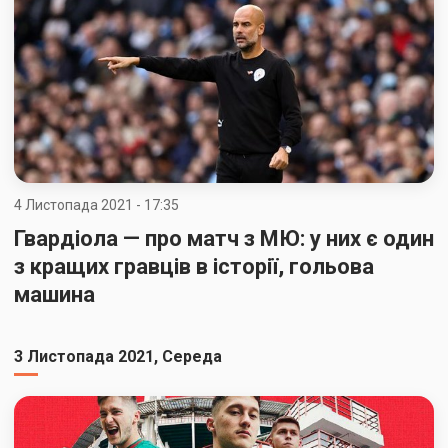
4 Листопада 2021 - 17:35
Гвардіола — про матч з МЮ: у них є один
з кращих гравців в історії, гольова
машина
3 Листопада 2021, Середа