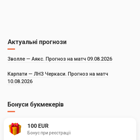
Актуальні прогнози
Зволле — Аякс. Прогноз на матч 09.08.2026
Карпати — ЛНЗ Черкаси. Прогноз на матч
10.08.2026
Бонуси букмекерів
100 EUR
Бонус при реєстрації