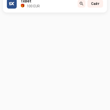
1xBet
Сайт
100 EUR