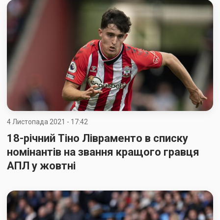
4 Листопада 2021 - 17:42
18-річний Тіно Лівраменто в списку
номінантів на звання кращого гравця
АПЛ у жовтні