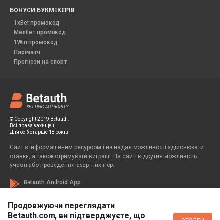
БОНУСИ БУКМЕКЕРІВ
1xBet промокод
Мелбет промокод
1Win промокод
Паріматч
Прогнози на спорт
© Copyright 2019 Betauth.
Всі права захищені.
Для осіб старше 18 років
Сайт є інформаційним ресурсом і не надає можливості здійснювати
ставки, а також отримувати виграші. На сайті відсутня можливість
участі або проведення азартних ігор.
Betauth Android App
Продовжуючи переглядати
Betauth.com, ви підтверджуєте, що
Если вы заметили у себя признаки зависимости от азартных игр, вы