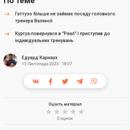
По теме
Гаттузо більше не займає посаду головного
тренера Валенсії
Куртуа повернувся в "Реал" І приступив до
індивідуальних тренувань
Едуард Карнаух
13 Листопада 2023 - 18:07
Оцініть матеріал
0 оцінок