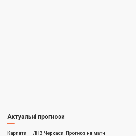
Актуальні прогнози
Карпати — ЛНЗ Черкаси. Прогноз на матч