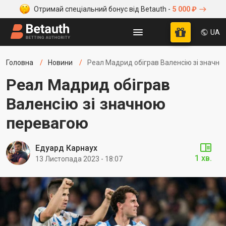
Отримай спеціальний бонус від Betauth -
5 000 ₽
UA
Головна
Новини
Реал Мадрид обіграв Валенсію зі значн
Реал Мадрид обіграв
Валенсію зі значною
перевагою
Едуард Карнаух
1 хв.
13 Листопада 2023 - 18:07