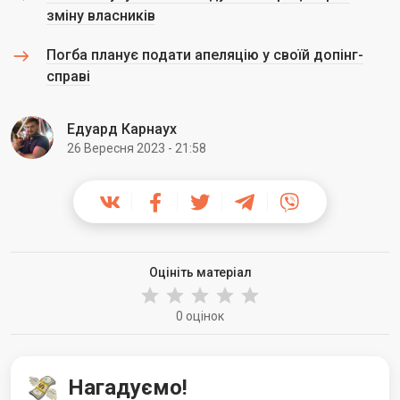
зміну власників
Погба планує подати апеляцію у своїй допінг-
справі
Едуард Карнаух
26 Вересня 2023 - 21:58
Оцініть матеріал
0 оцінок
Нагадуємо!