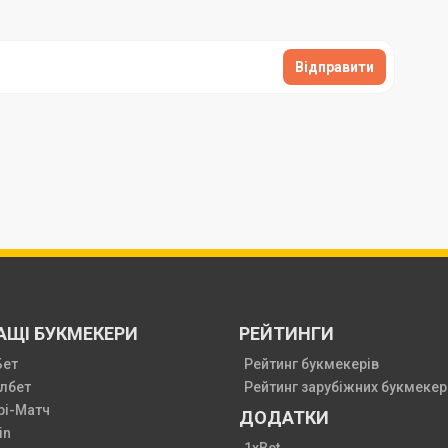
Відправити
АЩІ БУКМЕКЕРИ
РЕЙТИНГИ
Бет
Рейтинг букмекерів
лбет
Рейтинг зарубіжних букмекер
рі-Матч
ДОДАТКИ
in
1xBet