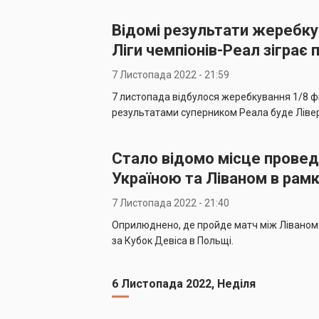
Відомі результати жеребку
Ліги чемпіонів-Реал зіграє
7 Листопада 2022 - 21:59
7 листопада відбулося жеребкування 1/8 фін
результатами суперником Реала буде Ліве
Стало відомо місце прове
Україною та Ліваном в рам
7 Листопада 2022 - 21:40
Оприлюднено, де пройде матч між Ліваном 
за Кубок Девіса в Польщі.
6 Листопада 2022, Неділя