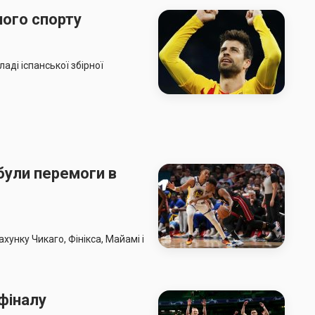
ного спорту
ладі іспанської збірної
.
обули перемоги в
хунку Чикаго, Фінікса, Майамі і
 фіналу