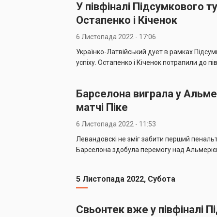
У півфіналі Підсумкового т
Остапенко і Кіченок
6 Листопада 2022 - 17:06
Українко-Латвійський дует в рамках Підсум
успіху. Остапенко і Кіченок потрапили до пі
Барселона виграла у Альме
матчі Піке
6 Листопада 2022 - 11:53
Левандовскі не зміг забити перший пенальті
Барселона здобула перемогу над Альмеріє
5 Листопада 2022, Субота
Свьонтек вже у півфіналі П