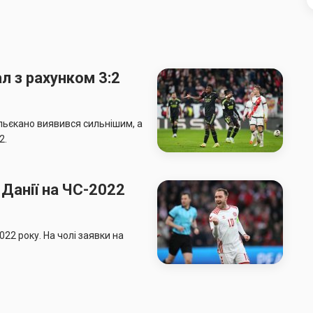
л з рахунком 3:2
льєкано виявився сильнішим, а
2.
ї Данії на ЧС-2022
022 року. На чолі заявки на