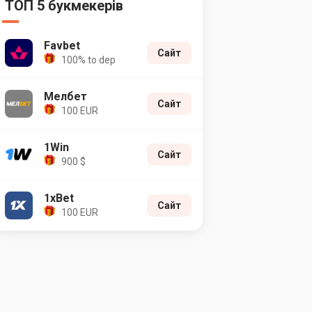
ТОП 5 букмекерів
Favbet
Сайт
100% to dep
Мелбет
Сайт
100 EUR
1Win
Сайт
900 $
1xBet
Сайт
100 EUR