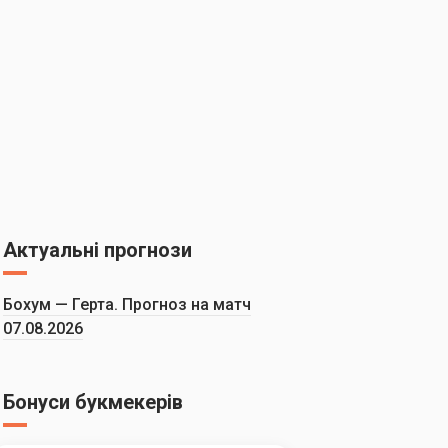
Актуальні прогнози
Бохум — Герта. Прогноз на матч
07.08.2026
Бонуси букмекерів