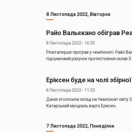
8 Листопада 2022, Вівторок
Райо Вальєкано обіграв Реа
8 Листопада 2022 - 16:30
Реал вперше програв у чемпіонаті. Райо Ва
підсумковий рахунок протистояння склав 3:
Еріксен буде на чолі збірно
8 Листопада 2022 - 11:23
Данія оголосила склад на Чемпіонат світу 2
Катарський мундіаль варто Еріксен.
7 Листопада 2022, Понеділок