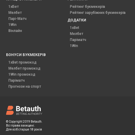
1хБет
Рейтинг букмекерів
Мелбет
Рейтинг зарубіжних букмекерів
Парі-Матч
ДОДАТКИ
1Win
1xBet
Вінлайн
Мелбет
Паріматч
1Win
БОНУСИ БУКМЕКЕРІВ
1xBet промокод
Мелбет промокод
1Win промокод
Паріматч
Прогнози на спорт
© Copyright 2019 Betauth.
Всі права захищені.
Для осіб старше 18 років