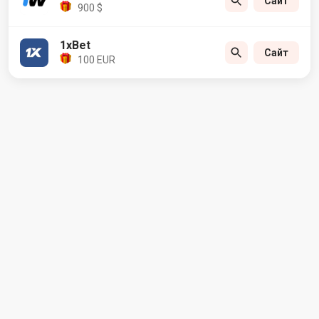
Сайт
900 $
1xBet
Сайт
100 EUR