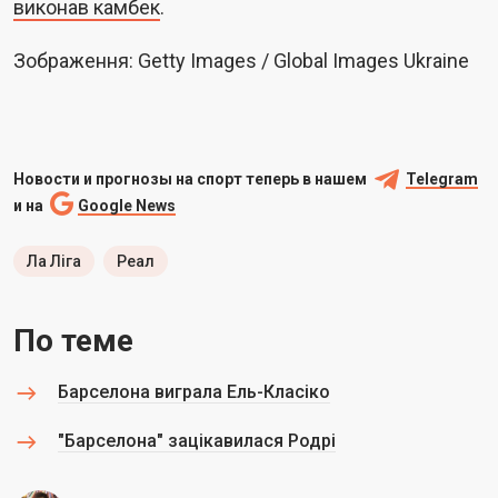
виконав камбек
.
Зображення: Getty Images / Global Images Ukraine
Новости и прогнозы на спорт теперь в нашем
Telegram
и на
Google News
Ла Ліга
Реал
По теме
Барселона виграла Ель-Класіко
"Барселона" зацікавилася Родрі