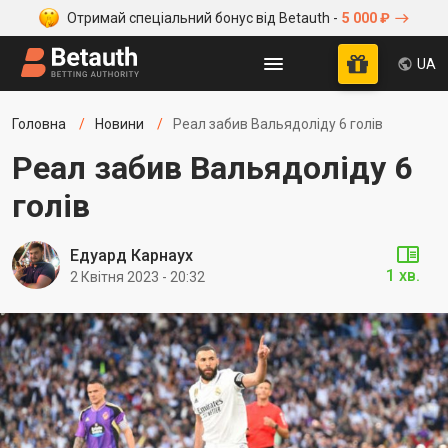
Отримай спеціальний бонус від Betauth -
5 000 ₽
UA
Головна
Новини
Реал забив Вальядоліду 6 голів
Реал забив Вальядоліду 6
голів
Едуард Карнаух
1 хв.
2 Квітня 2023 - 20:32