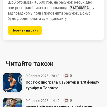
Щоб отримати +3500 грн. на рахунок необхідно
при реєстрації вказати промокод
у
ZAEBUMBA
відповідному полі і поповнити рахунок. Бонус
буде дорівнювати сумі депозиту
Перейти на сайт
Читайте також
0
9 Серпня 2026 - 20:43
Костюк програла Свьонтек в 1/8 фіналу
турніру в Торонто
0
9 Серпня 2026 - 14:42