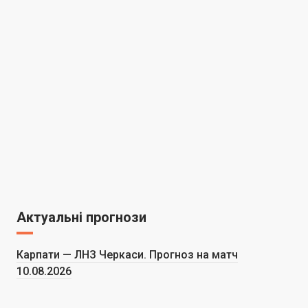
Актуальні прогнози
Карпати — ЛНЗ Черкаси. Прогноз на матч
10.08.2026