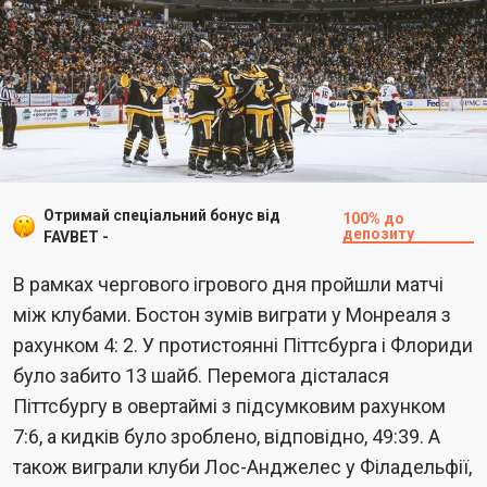
Отримай спеціальний бонус від
100% до
депозиту
FAVBET -
В рамках чергового ігрового дня пройшли матчі
між клубами. Бостон зумів виграти у Монреаля з
рахунком 4: 2. У протистоянні Піттсбурга і Флориди
було забито 13 шайб. Перемога дісталася
Піттсбургу в овертаймі з підсумковим рахунком
7:6, а кидків було зроблено, відповідно, 49:39. А
також виграли клуби Лос-Анджелес у Філадельфії,