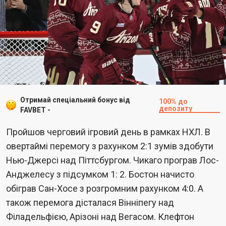
Отримай спеціальний бонус від
100% до
депозиту
FAVBET -
Пройшов черговий ігровий день в рамках НХЛ. В
овертаймі перемогу з рахунком 2:1 зумів здобути
Нью-Джерсі над Піттсбургом. Чикаго програв Лос-
Анджелесу з підсумком 1: 2. Бостон начисто
обіграв Сан-Хосе з розгромним рахунком 4:0. А
також перемога дісталася Вінніпегу над
Філадельфією, Арізоні над Вегасом. Клефтон