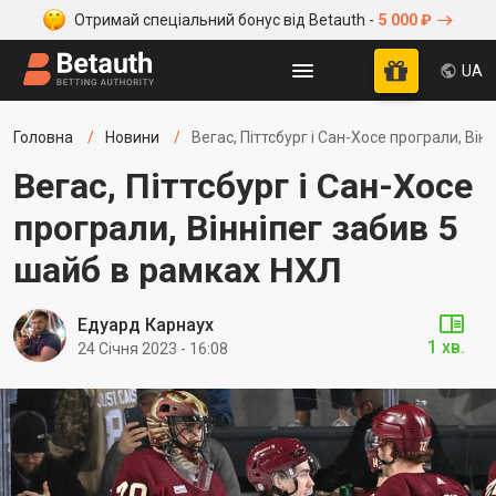
Отримай спеціальний бонус від Betauth -
5 000 ₽
UA
Головна
Новини
Вегас, Піттсбург і Сан-Хосе програли, Ві
Вегас, Піттсбург і Сан-Хосе
програли, Вінніпег забив 5
шайб в рамках НХЛ
Едуард Карнаух
1 хв.
24 Січня 2023 - 16:08