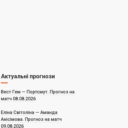
Актуальні прогнози
Вест Гем — Портсмут. Прогноз на
матч 08.08.2026
Еліна Світоліна — Аманда
Анісімова. Прогноз на матч
09.08.2026