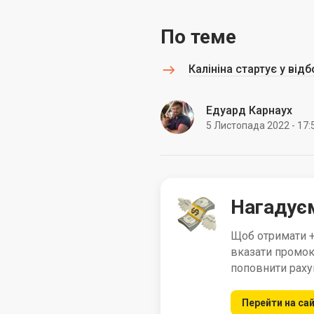
По теме
Калініна стартує у відб
Едуард Карнаух
5 Листопада 2022 - 17:
Нагадує
Щоб отримати +3
вказати промо
поповнити раху
Перейти на са