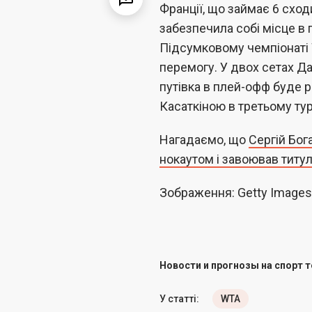
Франції, що займає 6 сход
забезпечила собі місце в 
Підсумковому чемпіонаті 
перемогу. У двох сетах Да
путівка в плей-офф буде р
Касаткіною в третьому турі
Нагадаємо, що
Сергій Бог
нокаутом і завоював титу
Зображення: Getty Images 
Новости и прогнозы на спорт 
У статті:
WTA