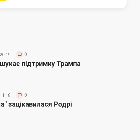
0
 20:19
 шукає підтримку Трампа
0
 11:18
а" зацікавилася Родрі