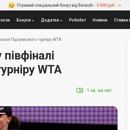
Отримай спеціальний бонус від Betauth -
5 000 руб.
гнози
Бонуси
Додатки
Робобет
Новини
Ставки 
1xBet
Мелбет
фіналі Підсумкового турніру WTA
Мелбет
1xBet
 півфіналі
Паріматч
Паріматч
турніру WTA
Ліга ставок
1Win
1Win
Вінлайн
1 хв. на чит.