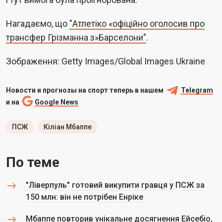
Нагадаємо, що
"Атлетіко «офіційно оголосив про
трансфер Грізманна з»Барселони"
.
Зображення: Getty Images/Global Images Ukraine
Новости и прогнозы на спорт теперь в нашем
Telegram
и на
Google News
ПСЖ
Кіліан Мбаппе
По теме
"Ліверпуль" готовий викупити гравця у ПСЖ за
150 млн: він не потрібен Енріке
Мбаппе повторив унікальне досягнення Ейсебіо,