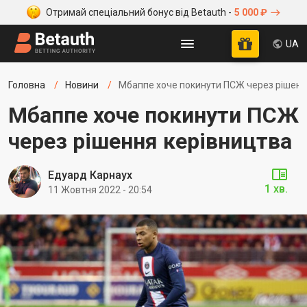
Отримай спеціальний бонус від Betauth -
5 000 ₽
UA
Головна
Новини
Мбаппе хоче покинути ПСЖ через рішенн
Мбаппе хоче покинути ПСЖ
через рішення керівництва
Едуард Карнаух
1 хв.
11 Жовтня 2022 - 20:54