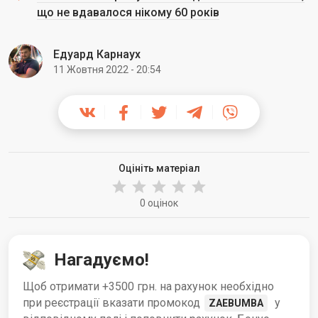
що не вдавалося нікому 60 років
Едуард Карнаух
11 Жовтня 2022 - 20:54
Оцініть матеріал
0 оцінок
Нагадуємо!
Щоб отримати +3500 грн. на рахунок необхідно
при реєстрації вказати промокод
у
ZAEBUMBA