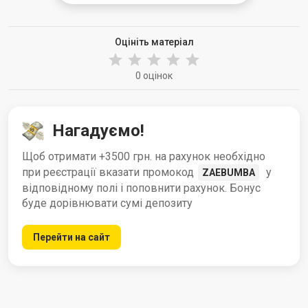
Оцініть матеріал
0 оцінок
Нагадуємо!
Щоб отримати +3500 грн. на рахунок необхідно
при реєстрації вказати промокод
у
ZAEBUMBA
відповідному полі і поповнити рахунок. Бонус
буде дорівнювати сумі депозиту
Перейти на сайт