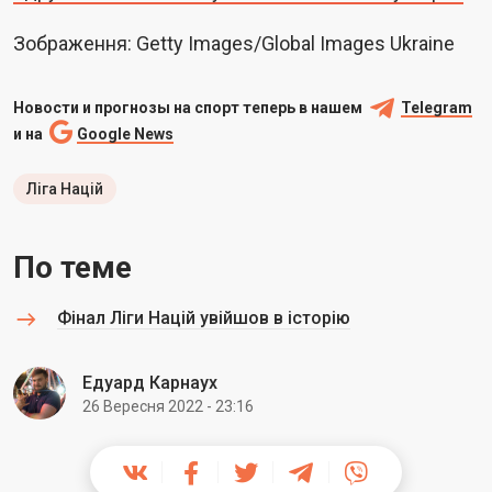
Зображення: Getty Images/Global Images Ukraine
Новости и прогнозы на спорт теперь в нашем
Telegram
и на
Google News
Ліга Націй
По теме
Фінал Ліги Націй увійшов в історію
Едуард Карнаух
26 Вересня 2022 - 23:16