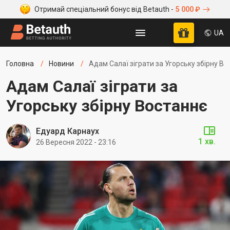
Отримай спеціальний бонус від Betauth -
5 000 ₽
UA
Головна
Новини
Адам Салаї зіграти за Угорську збірну Во
Адам Салаї зіграти за
Угорську збірну Востаннє
Едуард Карнаух
1 хв.
26 Вересня 2022 - 23:16