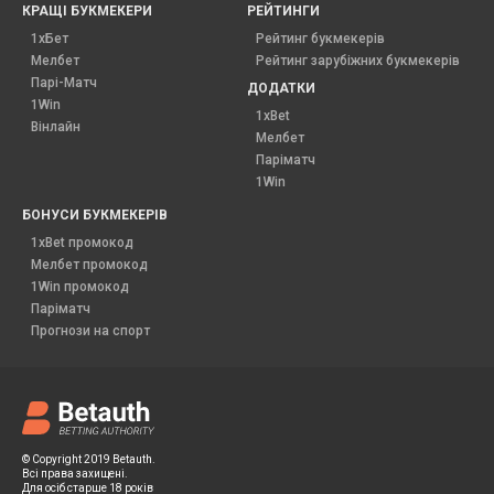
КРАЩІ БУКМЕКЕРИ
РЕЙТИНГИ
1хБет
Рейтинг букмекерів
Мелбет
Рейтинг зарубіжних букмекерів
Парі-Матч
ДОДАТКИ
1Win
1xBet
Вінлайн
Мелбет
Паріматч
1Win
БОНУСИ БУКМЕКЕРІВ
1xBet промокод
Мелбет промокод
1Win промокод
Паріматч
Прогнози на спорт
© Copyright 2019 Betauth.
Всі права захищені.
Для осіб старше 18 років