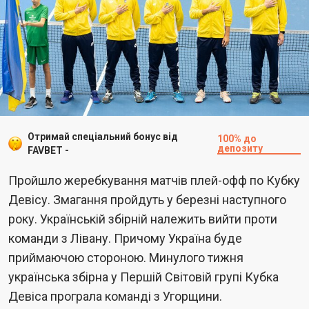
Отримай спеціальний бонус від
100% до
депозиту
FAVBET -
Пройшло жеребкування матчів плей-офф по Кубку
Девісу. Змагання пройдуть у березні наступного
року. Українській збірній належить вийти проти
команди з Лівану. Причому Україна буде
приймаючою стороною. Минулого тижня
українська збірна у Першій Світовій групі Кубка
Девіса програла команді з Угорщини.