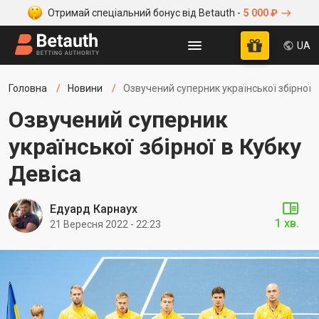
Отримай спеціальний бонус від Betauth -
5 000 ₽
UA
Головна
Новини
Озвучений суперник української збірної 
Озвучений суперник
української збірної в Кубку
Девіса
Едуард Карнаух
1 хв.
21 Вересня 2022 - 22:23