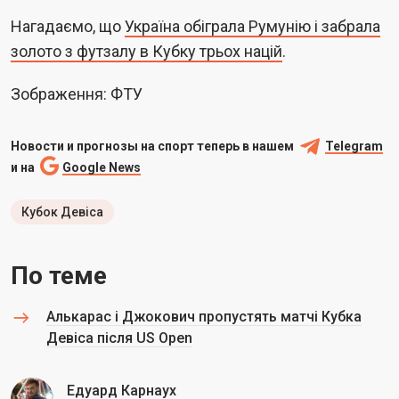
Нагадаємо, що
Україна обіграла Румунію і забрала
золото з футзалу в Кубку трьох націй
.
Зображення: ФТУ
Новости и прогнозы на спорт теперь в нашем
Telegram
и на
Google News
Кубок Девіса
По теме
Алькарас і Джокович пропустять матчі Кубка
Девіса після US Open
Едуард Карнаух