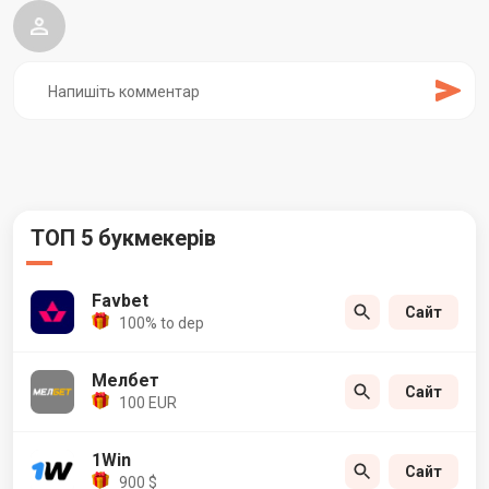
ТОП 5 букмекерів
Favbet
Сайт
100% to dep
Мелбет
Сайт
100 EUR
1Win
Сайт
900 $