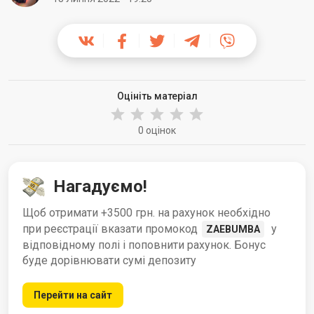
Оцініть матеріал
0 оцінок
Нагадуємо!
Щоб отримати +3500 грн. на рахунок необхідно
при реєстрації вказати промокод
у
ZAEBUMBA
відповідному полі і поповнити рахунок. Бонус
буде дорівнювати сумі депозиту
Перейти на сайт