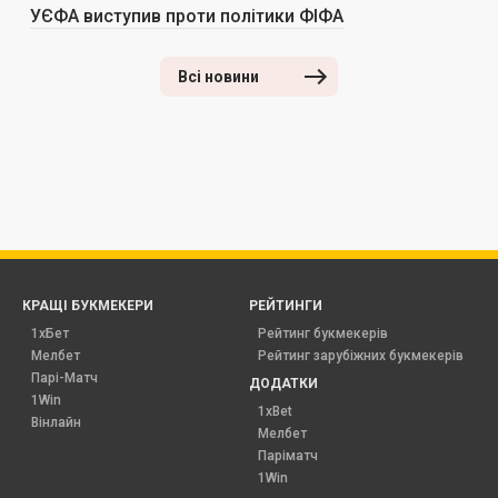
УЄФА виступив проти політики ФІФА
Всі новини
КРАЩІ БУКМЕКЕРИ
РЕЙТИНГИ
1хБет
Рейтинг букмекерів
Мелбет
Рейтинг зарубіжних букмекерів
Парі-Матч
ДОДАТКИ
1Win
1xBet
Вінлайн
Мелбет
Паріматч
1Win