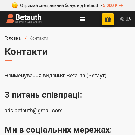
Отримай спеціальний бонус від Betauth -
5 000 ₽
UA
Головна
Контакти
Контакти
Найменування видання: Betauth (Бетаут)
З питань співпраці:
ads.betauth@gmail.com
Ми в соціальних мережах: