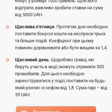
бонус у розмірі 1000 гривень. Щоб його
відіграти, важливо зробити ставки на суму
від 5000 UAH.
Щаслива п'ятниця
. Протягом дня необхідно
поставити бонусні кошти на експреси трьох
та більше подій. Коефіцієнт при цьому
повинен дорівнювати або бути вищим за 1,4.
Щасливий день
. Щодобово гравці, які
беруть участь в акції, можуть отримати 500
промобалів. Для цього необхідно
зареєструватися у події, поставити на будь-
який розпис із кефом від 1,8. Сума парі – від
39 UAH.