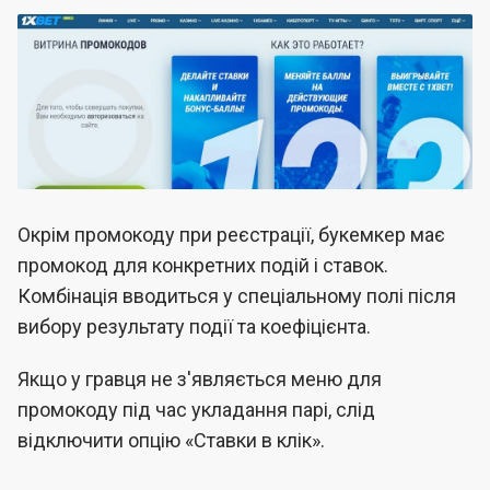
Окрім промокоду при реєстрації, букемкер має
промокод для конкретних подій і ставок.
Комбінація вводиться у спеціальному полі після
вибору результату події та коефіцієнта.
Якщо у гравця не з'являється меню для
промокоду під час укладання парі, слід
відключити опцію «Ставки в клік».