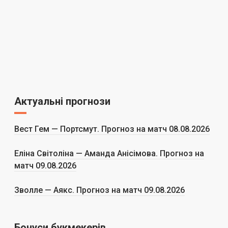
Актуальні прогнози
Вест Гем — Портсмут. Прогноз на матч 08.08.2026
Еліна Світоліна — Аманда Анісімова. Прогноз на
матч 09.08.2026
Зволле — Аякс. Прогноз на матч 09.08.2026
Бонуси букмекерів