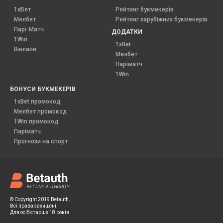
1хБет
Рейтинг букмекерів
Мелбет
Рейтинг зарубіжних букмекерів
Парі-Матч
ДОДАТКИ
1Win
1xBet
Вінлайн
Мелбет
Паріматч
1Win
БОНУСИ БУКМЕКЕРІВ
1xBet промокод
Мелбет промокод
1Win промокод
Паріматч
Прогнози на спорт
© Copyright 2019 Betauth.
Всі права захищені.
Для осіб старше 18 років