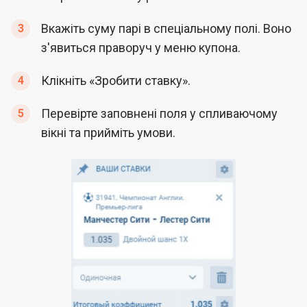
Вкажіть суму парі в спеціальному полі. Воно
з'явиться праворуч у меню купона.
Клікніть «Зробити ставку».
Перевірте заповнені поля у спливаючому
вікні та прийміть умови.