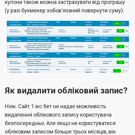
купони також можна застрахувати від програшу
(у разі букмекер зобов'язаний повернути суму).
Як видалити обліковий запис?
Ніяк. Сайт 1 ікс бет не надає можливість
видалення облікового запису користувача
безпосередньо. Але якщо не користуватися
обліковим записом більше трьох місяців, він