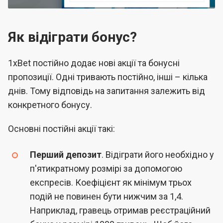
Як відіграти бонус?
1xBet постійно додає нові акції та бонусні
пропозиції. Одні тривають постійно, інші – кілька
днів. Тому відповідь на запитання залежить від
конкретного бонусу.
Основні постійні акції такі:
Перший депозит
. Відіграти його необхідно у
п'ятикратному розмірі за допомогою
експресів. Коефіцієнт як мінімум трьох
подій не повинен бути нижчим за 1,4.
Наприклад, гравець отримав реєстраційний