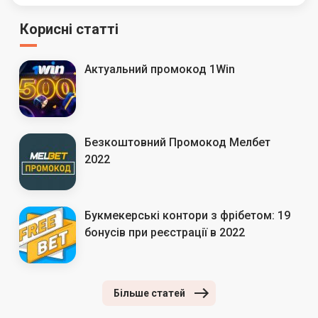
Корисні статті
Актуальний промокод 1Win
Безкоштовний Промокод Мелбет
2022
Букмекерські контори з фрібетом: 19
бонусів при реєстрації в 2022
Більше статей