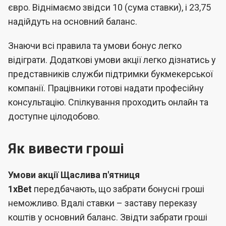
євро. Віднімаємо звідси 10 (сума ставки), і 23,75
надійдуть на основний баланс.
Знаючи всі правила та умови бонус легко
відіграти. Додаткові умови акції легко дізнатись у
представників служби підтримки букмекерської
компанії. Працівники готові надати професійну
консультацію. Спілкування проходить онлайн та
доступне цілодобово.
Як вивести гроші
Умови акції Щаслива п'ятниця
1xBet
передбачають, що забрати бонусні гроші
неможливо. Вдалі ставки – заставу переказу
коштів у основний баланс. Звідти забрати гроші