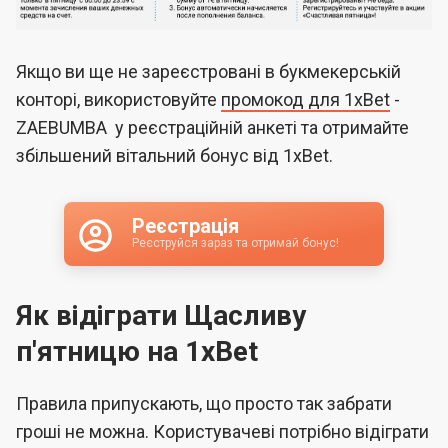
Якщо ви ще не зареєстровані в букмекерській
конторі, використовуйте
промокод для 1xBet
-
ZAEBUMBA у реєстраційній анкеті та отримайте
збільшений вітальний бонус від 1xBet.
Реєстрація
Реєструйся зараз та отримай бонус!
Як відіграти Щасливу
п'ятницю на 1xBet
Правила припускають, що просто так забрати
гроші не можна. Користувачеві потрібно відіграти