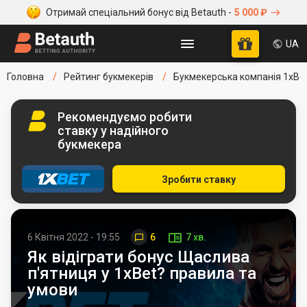
Отримай спеціальний бонус від Betauth -
5 000 ₽
UA
Головна
Рейтинг букмекерів
Букмекерська компанія 1xBe
Рекомендуємо робити
ставку у надійного
букмекера
Зробити ставку
6 Квітня 2022 - 19:55
6
7 хв.
Як відіграти бонус Щаслива
п'ятниця у 1xBet? правила та
умови