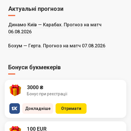
Актуальні прогнози
Динамо Київ — Карабах. Прогноз на матч
06.08.2026
Бохум — Герта. Прогноз на матч 07.08.2026
Бонуси букмекерів
3000 ₴
Бонус при реєстрації
Докладніше
Отримати
100 EUR