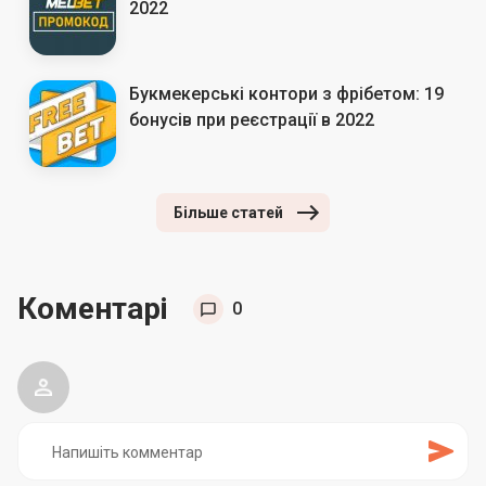
2022
Букмекерські контори з фрібетом: 19
бонусів при реєстрації в 2022
Більше статей
Коментарі
0