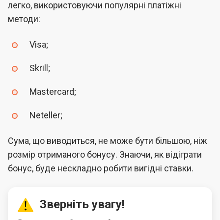
легко, використовуючи популярні платіжні
методи:
Visa;
Skrill;
Mastercard;
Neteller;
Сума, що виводиться, не може бути більшою, ніж
розмір отриманого бонусу. Знаючи, як відіграти
бонус, буде нескладно робити вигідні ставки.
Зверніть увагу!