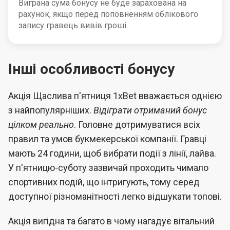
Виграна сума бонусу не буде зарахована на
рахунок, якщо перед поповненням облікового
запису гравець вивів гроші.
Інші особливості бонусу
Акція Щаслива п'ятниця 1xBet вважається однією
з найпопулярніших.
Відіграти отриманий бонус
цілком реально
. Головне дотримуватися всіх
правил та умов букмекерської компанії. Гравці
мають 24 години, щоб вибрати події з лінії, лайва.
У п'ятницю-суботу зазвичай проходить чимало
спортивних подій, що інтригують, тому серед
доступної різноманітності легко відшукати топові.
Акція вигідна та багато в чому нагадує вітальний