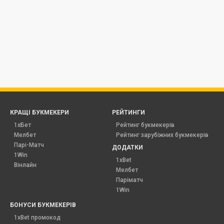
КРАЩІ БУКМЕКЕРИ
РЕЙТИНГИ
1хБет
Рейтинг букмекерів
Мелбет
Рейтинг зарубіжних букмекерів
Парі-Матч
ДОДАТКИ
1Win
1xBet
Вінлайн
Мелбет
Паріматч
1Win
БОНУСИ БУКМЕКЕРІВ
1xBet промокод