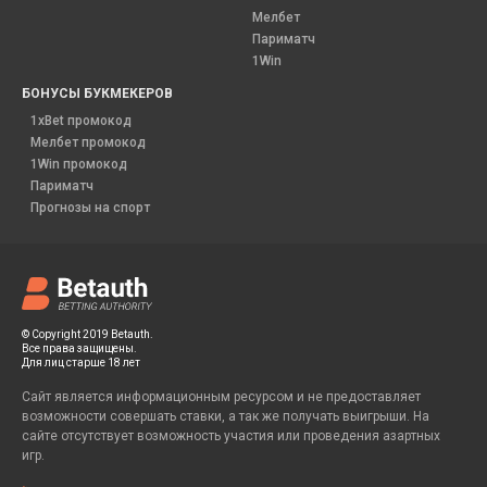
Мелбет
Париматч
1Win
БОНУСЫ БУКМЕКЕРОВ
1xBet промокод
Мелбет промокод
1Win промокод
Париматч
Прогнозы на спорт
© Copyright 2019 Betauth.
Все права защищены.
Для лиц старше 18 лет
Сайт является информационным ресурсом и не предоставляет
возможности совершать ставки, а так же получать выигрыши. На
сайте отсутствует возможность участия или проведения азартных
игр.