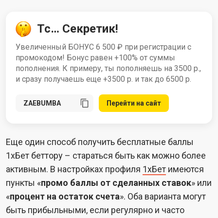
Тс… Секретик!
Увеличенный БОНУС 6 500 ₽ при регистрации с
промокодом! Бонус равен +100% от суммы
пополнения. К примеру, ты пополняешь на 3500 р.,
и сразу получаешь еще +3500 р. и так до 6500 р.
Перейти на сайт
Еще один способ получить бесплатные баллы
1хБет беттору – стараться быть как можно более
активным. В настройках профиля
1хБет
имеются
пункты «
промо баллы от сделанных ставок
» или
«
процент на остаток счета
». Оба варианта могут
быть прибыльными, если регулярно и часто