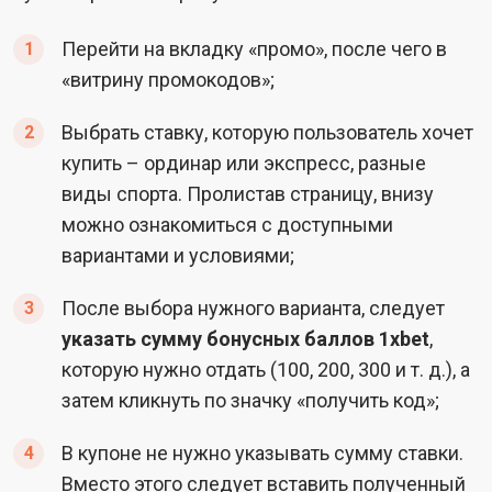
Перейти на вкладку «промо», после чего в
«витрину промокодов»;
Выбрать ставку, которую пользователь хочет
купить – ординар или экспресс, разные
виды спорта. Пролистав страницу, внизу
можно ознакомиться с доступными
вариантами и условиями;
После выбора нужного варианта, следует
указать сумму бонусных баллов 1xbet
,
которую нужно отдать (100, 200, 300 и т. д.), а
затем кликнуть по значку «получить код»;
В купоне не нужно указывать сумму ставки.
Вместо этого следует вставить полученный