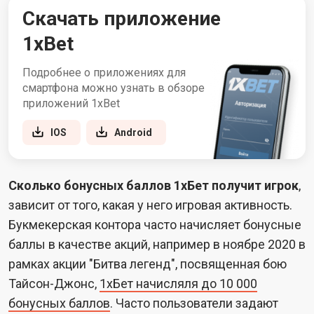
Скачать приложение
1xBet
Подробнее о приложениях для
смартфона можно узнать в обзоре
приложений 1хBet
IOS
Android
Сколько бонусных баллов 1хБет получит игрок
,
зависит от того, какая у него игровая активность.
Букмекерская контора часто начисляет бонусные
баллы в качестве акций, например в ноябре 2020 в
рамках акции "Битва легенд", посвященная бою
Тайсон-Джонс,
1хБет начисляля до 10 000
бонусных баллов
. Часто пользователи задают