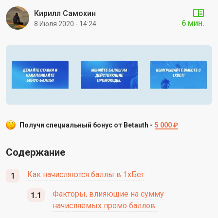
Кирилл Самохин
6 мин.
8 Июля 2020 - 14:24
Получи специальный бонус от Betauth -
5 000 ₽
Как начисляются баллы в 1хБет
Факторы, влияющие на сумму
начисляемых промо баллов: