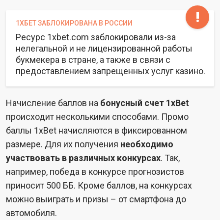
1ХБЕТ ЗАБЛОКИРОВАНА В РОССИИ
Ресурс 1xbet.com заблокировали из-за
нелегальной и не лицензированной работы
букмекера в стране, а также в связи с
предоставлением запрещенных услуг казино.
Начисление баллов на
бонусный счет 1xBet
происходит несколькими способами. Промо
баллы 1xBet начисляются в фиксированном
размере. Для их получения
необходимо
участвовать в различных конкурсах
. Так,
например, победа в конкурсе прогнозистов
приносит 500 ББ. Кроме баллов, на конкурсах
можно выиграть и призы – от смартфона до
автомобиля.