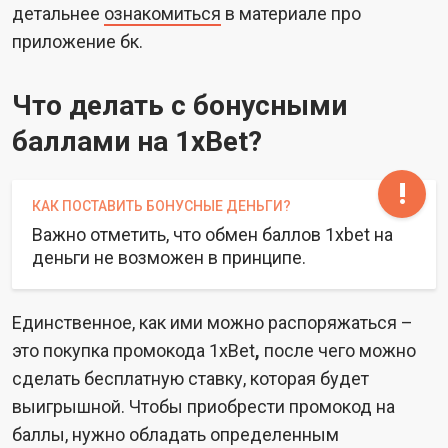
детальнее
ознакомиться
в материале про
приложение бк.
Что делать с бонусными
баллами на 1xBet?
КАК ПОСТАВИТЬ БОНУСНЫЕ ДЕНЬГИ?
Важно отметить, что обмен баллов 1xbet на
деньги не возможен в принципе.
Единственное, как ими можно распоряжаться –
это покупка промокода 1xBet
,
после чего можно
сделать бесплатную ставку, которая будет
выигрышной. Чтобы приобрести промокод на
баллы, нужно обладать определенным