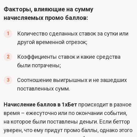
Факторы, влияющие на сумму
начисляемых промо баллов:
Количество сделанных ставок за сутки или
другой временной отрезок;
Коэффициенты ставок и какие средства
были потрачены;
Соотношение выигрышных и не зашедших
поставленных сумм.
Начисление баллов в 1хБет
происходит в разное
время – ежесуточно или по окончании события,
на которое были поставлены деньги. Если беттор
уверен, что ему придут промо баллы, однако этого