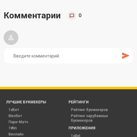
Комментарии
0
ЛУЧШИЕ БУКМЕКЕРЫ
РЕЙТИНГИ
1хБет
Рейтинг букмекеров
Мелбет
Рейтинг зарубежных
букмекеров
Пари-Матч
1Win
ПРИЛОЖЕНИЯ
Винлайн
1xBet