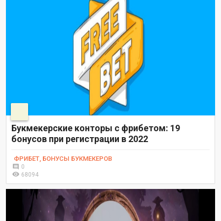
Букмекерские конторы с фрибетом: 19
бонусов при регистрации в 2022
ФРИБЕТ, БОНУСЫ БУКМЕКЕРОВ
0
68094