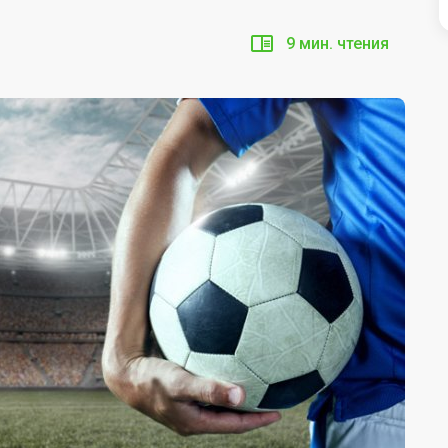
9 мин. чтения