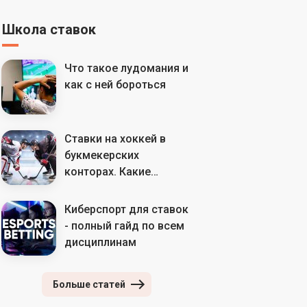
Школа ставок
Что такое лудомания и
как с ней бороться
Ставки на хоккей в
букмекерских
конторах. Какие
использовать
стратегии
Киберспорт для ставок
- полный гайд по всем
дисциплинам
Больше статей