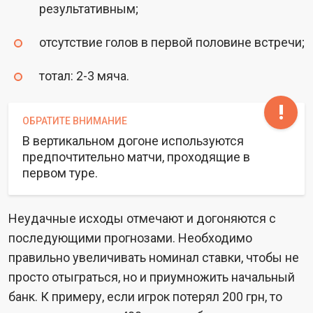
результативным;
отсутствие голов в первой половине встречи;
тотал: 2-3 мяча.
ОБРАТИТЕ ВНИМАНИЕ
В вертикальном догоне используются
предпочтительно матчи, проходящие в
первом туре.
Неудачные исходы отмечают и догоняются с
последующими прогнозами. Необходимо
правильно увеличивать номинал ставки, чтобы не
просто отыграться, но и приумножить начальный
банк. К примеру, если игрок потерял 200 грн, то