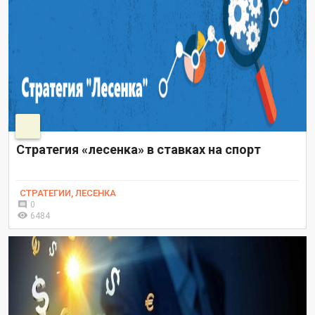
Стратегия «лесенка» в ставках на спорт
СТРАТЕГИИ, ЛЕСЕНКА
0
6484