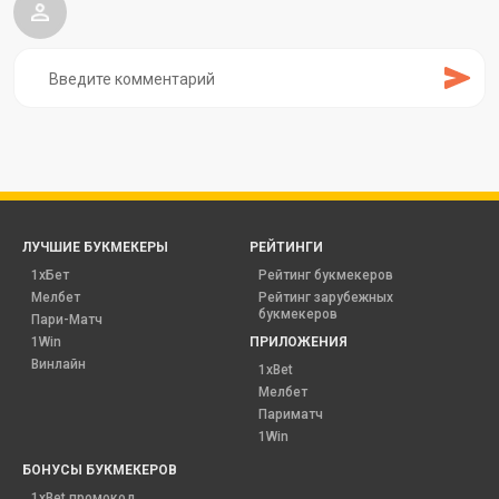
ЛУЧШИЕ БУКМЕКЕРЫ
РЕЙТИНГИ
1хБет
Рейтинг букмекеров
Мелбет
Рейтинг зарубежных
букмекеров
Пари-Матч
1Win
ПРИЛОЖЕНИЯ
Винлайн
1xBet
Мелбет
Париматч
1Win
БОНУСЫ БУКМЕКЕРОВ
1xBet промокод