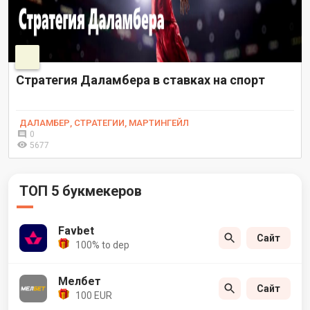
Стратегия Даламбера в ставках на спорт
ДАЛАМБЕР, СТРАТЕГИИ, МАРТИНГЕЙЛ
0
5677
ТОП 5 букмекеров
Favbet
Сайт
100% to dep
Мелбет
Сайт
100 EUR