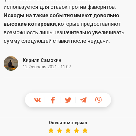
используется для ставок против фаворитов.
Исходы на такие события имеют довольно
высокие котировки
, которые предоставляют
возможность лишь незначительно увеличивать
сумму следующей ставки после неудачи
.
Кирилл Самохин
12 Февраля 2021 - 11:07
Оцените материал