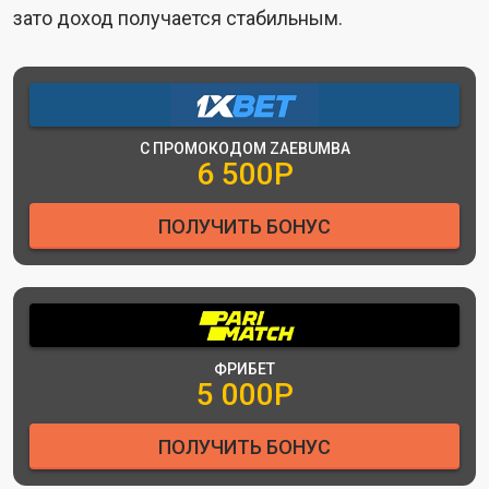
зато доход получается стабильным.
С ПРОМОКОДОМ ZAEBUMBA
6 500Р
ПОЛУЧИТЬ БОНУС
ФРИБЕТ
5 000Р
ПОЛУЧИТЬ БОНУС