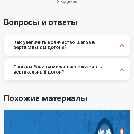
2 - оценок
Вопросы и ответы
Как увеличить количество шагов в
вертикальном догоне?
С каким банком можно использовать
вертикальный догон?
Похожие материалы