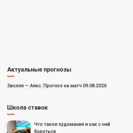
Актуальные прогнозы
Зволле — Аякс. Прогноз на матч 09.08.2026
Школа ставок
Что такое лудомания и как с ней
бороться