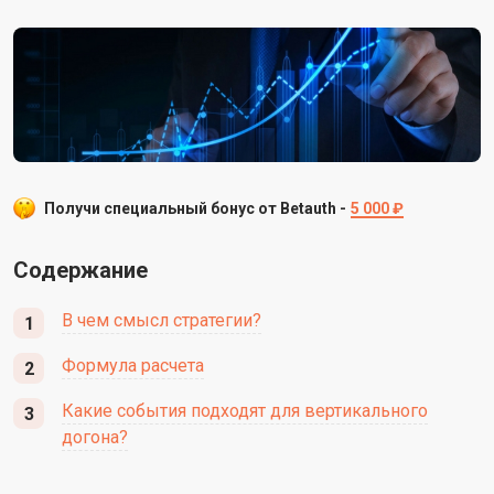
Получи специальный бонус от Betauth -
5 000 ₽
В чем смысл стратегии?
Формула расчета
Какие события подходят для вертикального
догона?