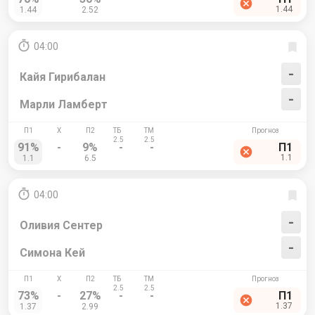
1.44
1.44
2.52
04:00
-
Кайя Гирибалан
-
Марли Ламберт
91%
-
9%
-
-
П1
1.1
1.1
6.5
04:00
-
Оливия Сентер
-
Симона Кей
73%
-
27%
-
-
П1
1.37
1.37
2.99