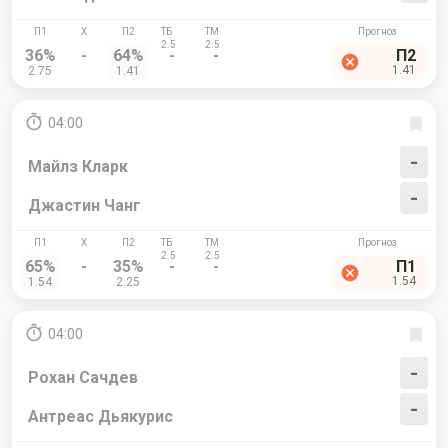
36%
-
64%
-
-
П2
1.41
2.75
1.41
04:00
-
Майлз Кларк
-
Джастин Чанг
65%
-
35%
-
-
П1
1.54
1.54
2.25
04:00
-
Рохан Сачдев
-
Антреас Дьякурис