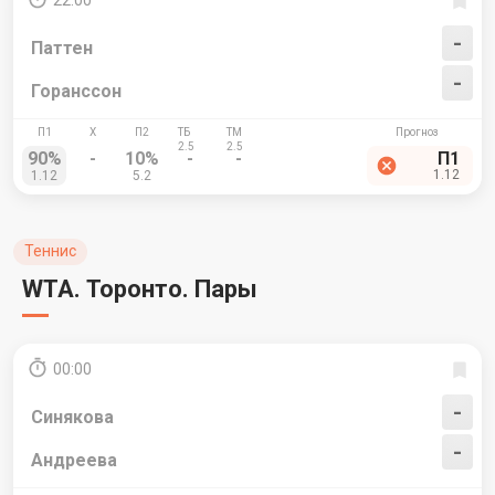
22:00
-
Паттен
-
Горанссон
90%
-
10%
-
-
П1
1.12
1.12
5.2
Теннис
WTA. Торонто. Пары
00:00
-
Синякова
-
Андреева