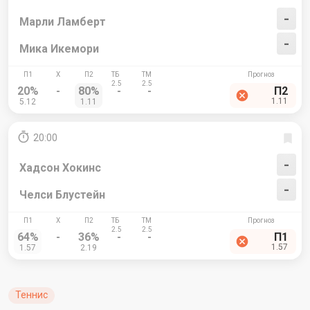
-
Марли Ламберт
-
Мика Икемори
20%
-
80%
-
-
П2
1.11
5.12
1.11
20:00
-
Хадсон Хокинс
-
Челси Блустейн
64%
-
36%
-
-
П1
1.57
1.57
2.19
Теннис