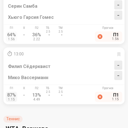
-
Серин Самба
-
Хьюго Гарсия Гомес
64%
-
36%
-
-
П1
1.56
1.56
2.22
13:00
-
Филип Сёдерквист
-
Мико Вассерманн
87%
-
13%
-
-
П1
1.15
1.15
4.49
Теннис