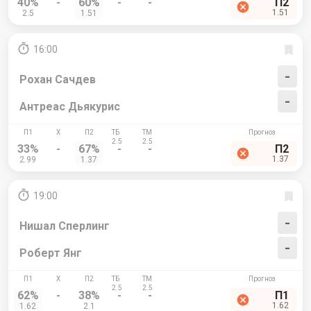
40%
-
60%
-
-
П2
1.51
2.5
1.51
16:00
-
Рохан Сачдев
-
Антреас Дьякурис
33%
-
67%
-
-
П2
1.37
2.99
1.37
19:00
-
Нишал Сперлинг
-
Роберт Янг
62%
-
38%
-
-
П1
1.62
1.62
2.1