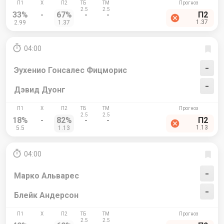
33%
-
67%
-
-
П2
1.37
2.99
1.37
04:00
-
Эухенио Гонсалес Фицморис
-
Дэвид Дуонг
18%
-
82%
-
-
П2
1.13
5.5
1.13
04:00
-
Марко Альварес
-
Блейк Андерсон