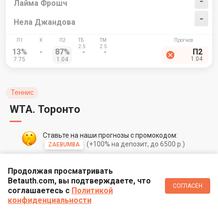
-
Лайма Фрошч
-
Нела Джандова
13%
-
87%
-
-
П2
1.04
7.75
1.04
Теннис
WTA. Торонто
Ставьте на наши прогнозы с промокодом:
(+100% на депозит, до 6500 р.)
ZAEBUMBA
Продолжая просматривать
17:00
Betauth.com, вы подтверждаете, что
СОГЛАСЕН
соглашаетесь c
Политикой
-
Виктория Голубич
конфиденциальности
-
Святек, Ига