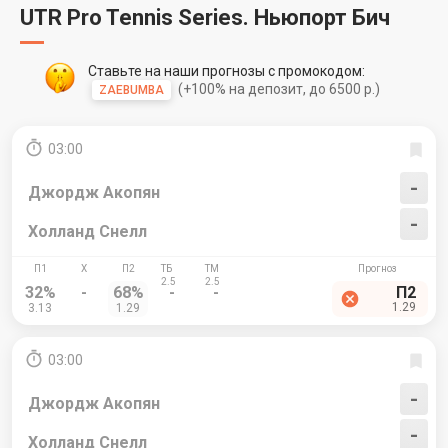
UTR Pro Tennis Series. Ньюпорт Бич
Ставьте на наши прогнозы с промокодом:
(+100% на депозит, до 6500 р.)
ZAEBUMBA
03:00
-
Джордж Акопян
-
Холланд Снелл
32%
-
68%
-
-
П2
1.29
3.13
1.29
03:00
-
Джордж Акопян
-
Холланд Снелл