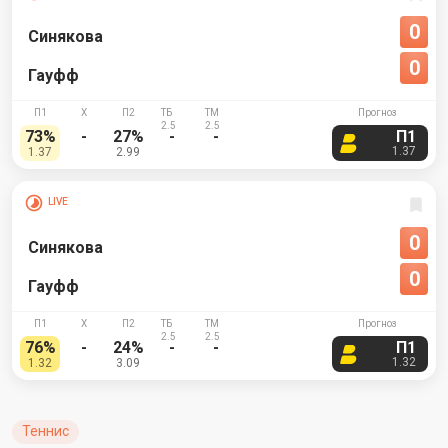
0
Синякова
0
Гауфф
73%
-
27%
-
-
П1
1.37
1.37
2.99
LIVE
0
Синякова
0
Гауфф
76%
-
24%
-
-
П1
1.32
1.32
3.09
Теннис