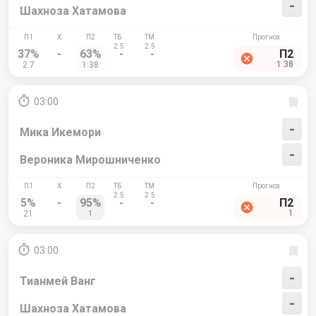
-
Шахноза Хатамова
37%
-
63%
-
-
П2
1.38
2.7
1.38
03:00
-
Мика Икемори
-
Вероника Мирошниченко
5%
-
95%
-
-
П2
1
21
1
03:00
-
Тианмей Ванг
-
Шахноза Хатамова