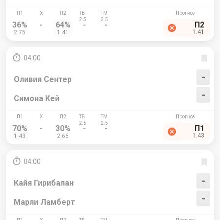
36%
-
64%
-
-
П2
1.41
2.75
1.41
04:00
-
Оливия Сентер
-
Симона Кей
70%
-
30%
-
-
П1
1.43
1.43
2.66
04:00
-
Кайя Гирибалан
-
Марли Ламберт