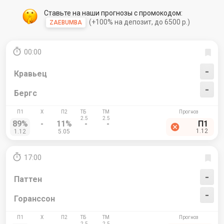
Ставьте на наши прогнозы с промокодом:
(+100% на депозит, до 6500 р.)
ZAEBUMBA
00:00
-
Кравьец
-
Бергс
89%
-
11%
-
-
П1
1.12
1.12
5.05
17:00
-
Паттен
-
Горанссон