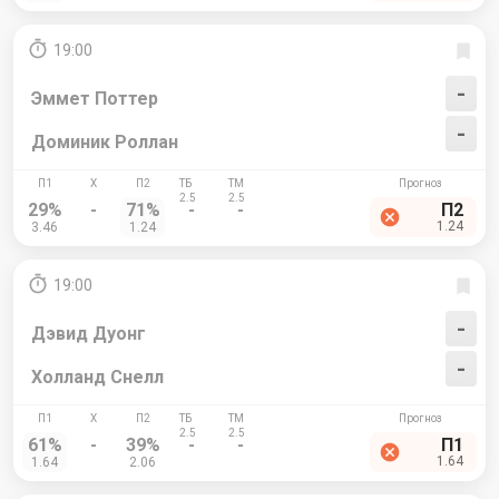
19:00
-
Эммет Поттер
-
Доминик Роллан
29%
-
71%
-
-
П2
1.24
3.46
1.24
19:00
-
Дэвид Дуонг
-
Холланд Снелл
61%
-
39%
-
-
П1
1.64
1.64
2.06