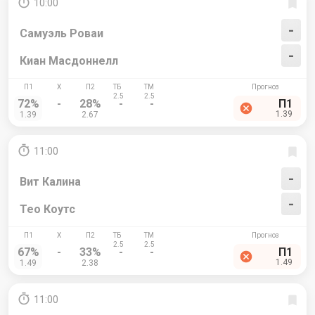
10:00
-
Самуэль Роваи
-
Киан Масдоннелл
72%
-
28%
-
-
П1
1.39
1.39
2.67
11:00
-
Вит Калина
-
Тео Коутс
67%
-
33%
-
-
П1
1.49
1.49
2.38
11:00