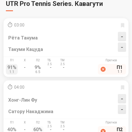
UTR Pro Tennis Series. Кавагути
03:00
-
Рёта Танума
-
Такуми Кацуда
91%
-
9%
-
-
П1
1.1
1.1
6.5
04:00
-
Хонг-Лин Фу
-
Сатору Накаджима
40%
-
60%
-
-
П2