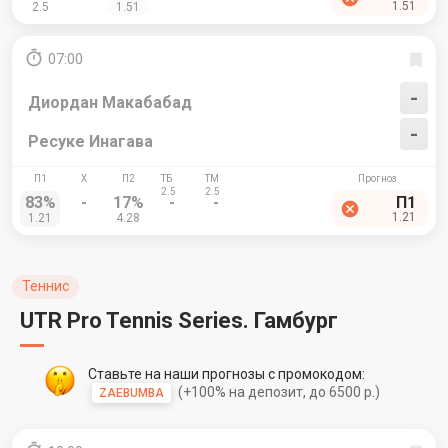
1.51
2.5
1.51
07:00
-
Диордан Макабабад
-
Ресуке Инагава
83%
-
17%
-
-
П1
1.21
1.21
4.28
Теннис
UTR Pro Tennis Series. Гамбург
Ставьте на наши прогнозы с промокодом:
(+100% на депозит, до 6500 р.)
ZAEBUMBA