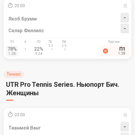
20:00
-
Якоб Брумм
-
Склар Филлипс
78%
-
22%
-
-
П1
1.28
1.28
3.24
Теннис
UTR Pro Tennis Series. Ньюпорт Бич.
Женщины
03:00
-
Тианмей Ванг