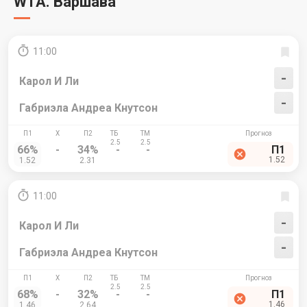
WTA. Варшава
11:00
-
Карол И Ли
-
Габриэла Андреа Кнутсон
66%
-
34%
-
-
П1
1.52
1.52
2.31
11:00
-
Карол И Ли
-
Габриэла Андреа Кнутсон
68%
-
32%
-
-
П1
1.46
1.46
2.64