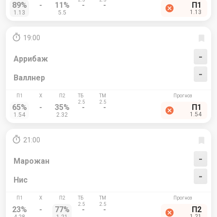
89%
-
11%
-
-
П1
1.13
1.13
5.5
19:00
-
Аррибаж
-
Валлнер
65%
-
35%
-
-
П1
1.54
1.54
2.32
21:00
-
Марожан
-
Нис
23%
-
77%
-
-
П2
1.21