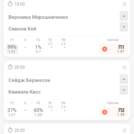
19:00
-
Вероника Мирошниченко
-
Симона Кей
99%
-
1%
-
-
П1
1.01
1.01
9.7
20:00
-
Сейдж Бержесон
-
Камилла Кисс
37%
-
63%
-
-
П2
1.39
2.67
1.39
20:00