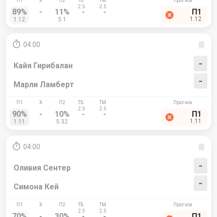
89%
-
11%
-
-
П1
1.12
1.12
5.1
04:00
-
Кайя Гирибалан
-
Марли Ламберт
90%
-
10%
-
-
П1
1.11
1.11
5.32
04:00
-
Оливия Сентер
-
Симона Кей
70%
-
30%
-
-
П1