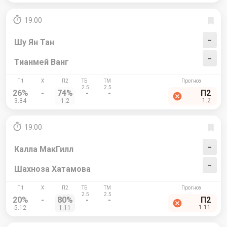
19:00
-
Шу Ян Тан
-
Тианмей Ванг
26%
-
74%
-
-
П2
1.2
3.84
1.2
19:00
-
Калла МакГилл
-
Шахноза Хатамова
20%
-
80%
-
-
П2
1.11
5.12
1.11