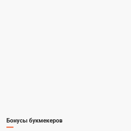
Бонусы букмекеров