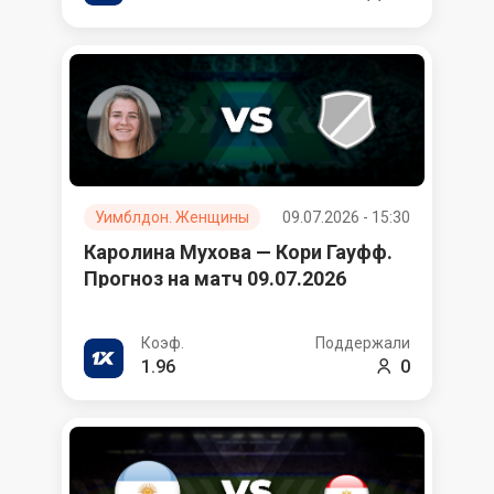
09.07.2026 - 15:30
Уимблдон. Женщины
Каролина Мухова — Кори Гауфф.
Прогноз на матч 09.07.2026
Коэф.
Поддержали
1.96
0