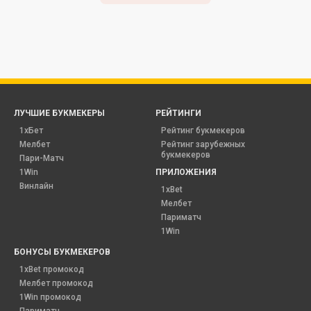
ЛУЧШИЕ БУКМЕКЕРЫ
РЕЙТИНГИ
1хБет
Рейтинг букмекеров
Мелбет
Рейтинг зарубежных
букмекеров
Пари-Матч
1Win
ПРИЛОЖЕНИЯ
Винлайн
1xBet
Мелбет
Париматч
1Win
БОНУСЫ БУКМЕКЕРОВ
1xBet промокод
Мелбет промокод
1Win промокод
Париматч