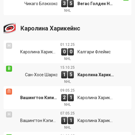
3
5
Чикаго Блэкхокс
Вегас Голден Найтс
NHL
Каролина Харикейнс
01.12.25
Н
0
0
Каролина Харикейнс
Калгари Флеймс
NHL
15.10.25
В
1
5
Сан-Хосе Шаркс
Каролина Харикейнс
NHL
09.05.25
П
2
1
Вашингтон Кэпиталс
Каролина Харикейнс
NHL
07.05.25
Н
1
1
Вашингтон Кэпиталс
Каролина Харикейнс
NHL