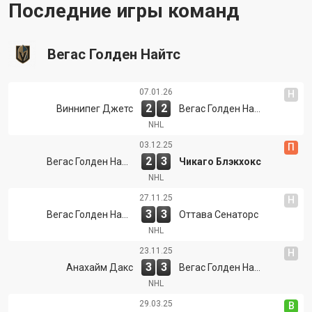
Последние игры команд
Вегас Голден Найтс
07.01.26
Н
2
2
Виннипег Джетс
Вегас Голден Найтс
NHL
03.12.25
П
2
3
Вегас Голден Найтс
Чикаго Блэкхокс
NHL
27.11.25
Н
3
3
Вегас Голден Найтс
Оттава Сенаторс
NHL
23.11.25
Н
3
3
Анахайм Дакс
Вегас Голден Найтс
NHL
29.03.25
В