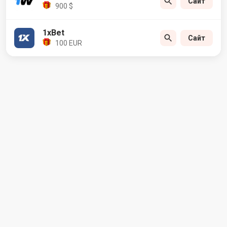
Сайт
900 $
1xBet
Сайт
100 EUR