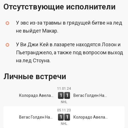
Отсутствующие исполнители
У эвс из-за травмы в грядущей битве на лед
не выйдет Макар.
У Ви Джи Кей в лазарете находятся Лозон и
Пьетранджело, а также под вопросом выход
на лед Стоуна.
Личные встречи
11.01.24
1
1
Колорадо Авеланш
Вегас Голден Найтс
NHL
05.11.23
1
1
Вегас Голден Найтс
Колорадо Авеланш
NHL