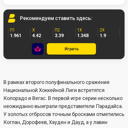
Рекомендуем
ставить здесь:
П1
X
П2
1X
2X
1.961
4.42
3.39
1.348
1.9
Играть
В рамках второго полуфинального сражения
Национальной Хоккейной Лиги встретятся
Колорадо и Вегас. В первой игре серии несколько
неожиданно выиграли представители Парадайса.
У золотых отбросов точным бросками отметились
Коглан, Дорофеев, Хауден и Дауд, а у лавин