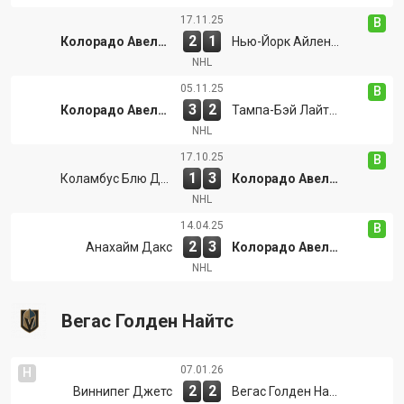
17.11.25
В
2
1
Колорадо Авеланш
Нью-Йорк Айлендерс
NHL
05.11.25
В
3
2
Колорадо Авеланш
Тампа-Бэй Лайтнингс
NHL
17.10.25
В
1
3
Коламбус Блю Джекетс
Колорадо Авеланш
NHL
14.04.25
В
2
3
Анахайм Дакс
Колорадо Авеланш
NHL
Вегас Голден Найтс
07.01.26
Н
2
2
Виннипег Джетс
Вегас Голден Найтс