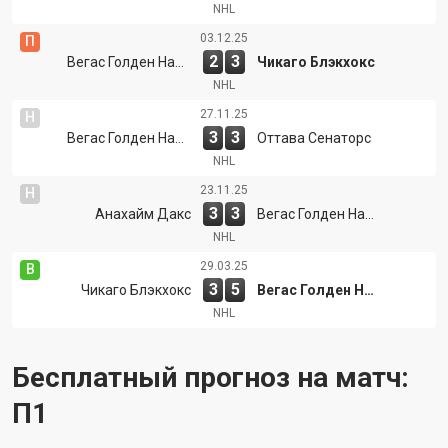
NHL
03.12.25
П
2
3
Вегас Голден Найтс
Чикаго Блэкхокс
NHL
27.11.25
Н
3
3
Вегас Голден Найтс
Оттава Сенаторс
NHL
23.11.25
Н
3
3
Анахайм Дакс
Вегас Голден Найтс
NHL
29.03.25
В
3
5
Чикаго Блэкхокс
Вегас Голден Найтс
NHL
Бесплатный прогноз на матч:
П1