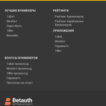
ЛУЧШИЕ БУКМЕКЕРЫ
РЕЙТИНГИ
1хБет
Рейтинг букмекеров
Мелбет
Рейтинг зарубежных
букмекеров
Пари-Матч
1Win
ПРИЛОЖЕНИЯ
Винлайн
1xBet
Мелбет
Париматч
1Win
БОНУСЫ БУКМЕКЕРОВ
1xBet промокод
Мелбет промокод
1Win промокод
Париматч
Прогнозы на спорт