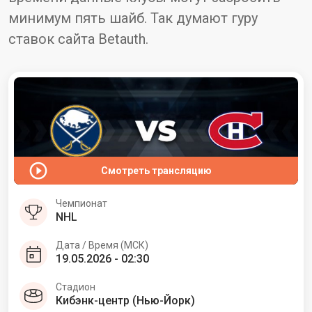
минимум пять шайб. Так думают гуру
ставок сайта Betauth.
Смотреть трансляцию
Чемпионат
NHL
Дата / Время (МСК)
19.05.2026 - 02:30
Стадион
Кибэнк-центр (Нью-Йорк)