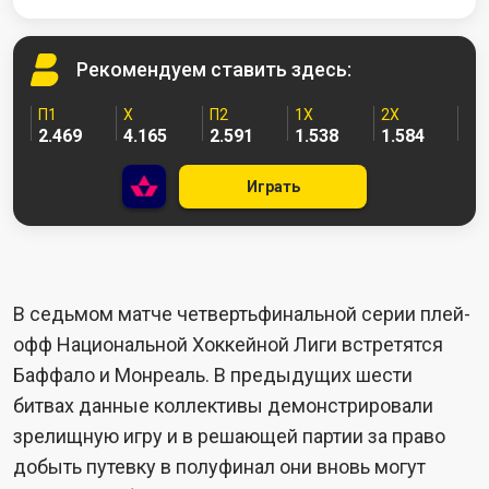
Рекомендуем
ставить здесь:
П1
X
П2
1X
2X
2.469
4.165
2.591
1.538
1.584
Играть
В седьмом матче четвертьфинальной серии плей-
офф Национальной Хоккейной Лиги встретятся
Баффало и Монреаль. В предыдущих шести
битвах данные коллективы демонстрировали
зрелищную игру и в решающей партии за право
добыть путевку в полуфинал они вновь могут